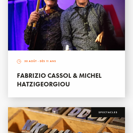
30 AOÛT
- DÈS 11 ANS
FABRIZIO CASSOL & MICHEL
HATZIGEORGIOU
SPECTACLES