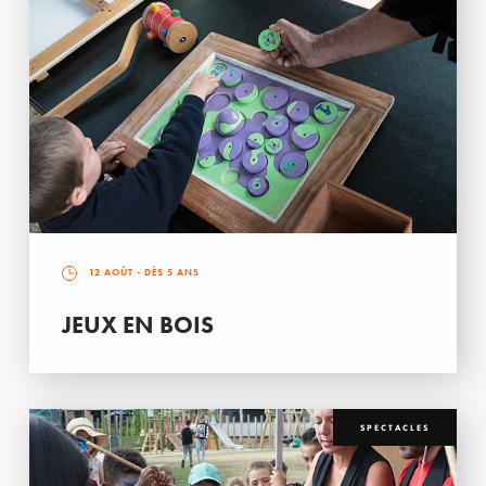
12 AOÛT
- DÈS 5 ANS
JEUX EN BOIS
SPECTACLES