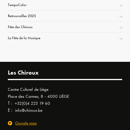
TempoColor
Retrouvailles 2025
Fête des Chiroux
La Fête de la Musique
Les Chiroux
Centre Culturel de Liège
Place des Carmes, 8 - 4000 LIÈGE
T :
+32(0)4 223 19 60
E :
info@chiroux.be
Google map