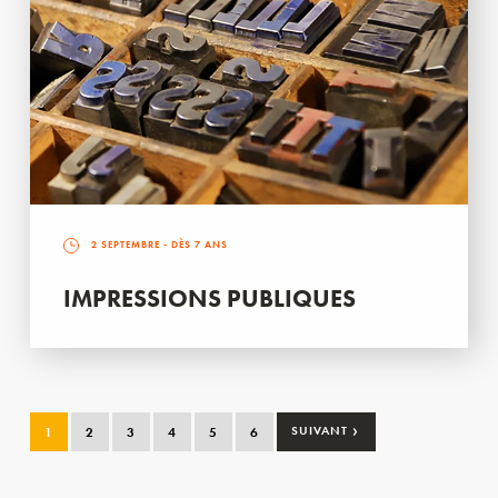
2 SEPTEMBRE
- DÈS 7 ANS
IMPRESSIONS PUBLIQUES
›
1
2
3
4
5
6
SUIVANT