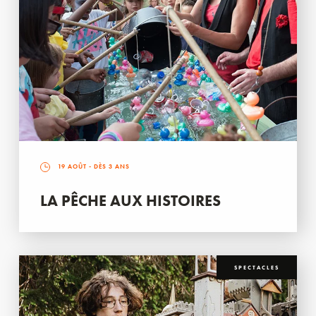
19 AOÛT
- DÈS 3 ANS
LA PÊCHE AUX HISTOIRES
SPECTACLES