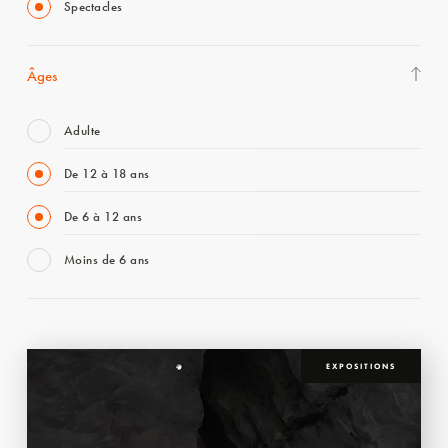
Spectacles
Âges
Adulte
De 12 à 18 ans
De 6 à 12 ans
Moins de 6 ans
EXPOSITIONS