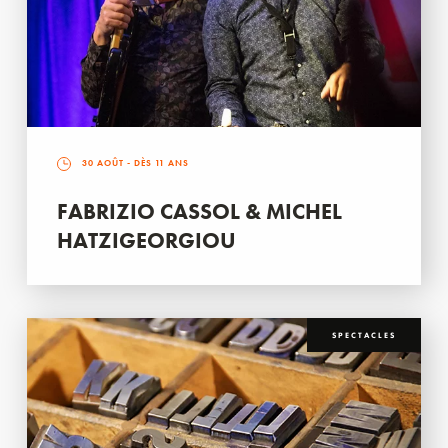
30 AOÛT
- DÈS 11 ANS
FABRIZIO CASSOL & MICHEL
HATZIGEORGIOU
SPECTACLES