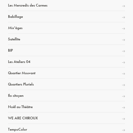
Les Mercredis des Carmes
Babillage
Mix’âges
Satellite
BIP
Les Ateliers 04
Quartier Mouvant
Quartiers Pluriels
Ilo citoyen
Noël au Théâtre
WE ARE CHIROUX
TempoColor