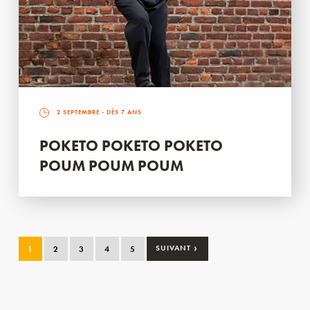
2 SEPTEMBRE
- DÈS 7 ANS
POKETO POKETO POKETO
POUM POUM POUM
›
1
2
3
4
5
SUIVANT