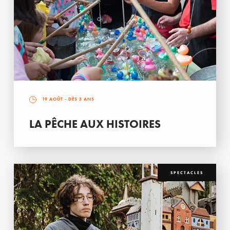
19 AOÛT
- DÈS 3 ANS
LA PÊCHE AUX HISTOIRES
SPECTACLES