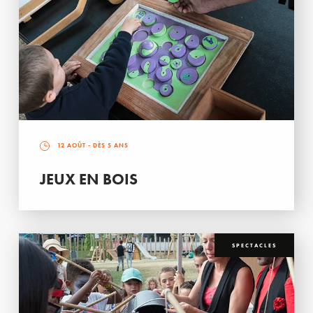
12 AOÛT
- DÈS 5 ANS
JEUX EN BOIS
SPECTACLES