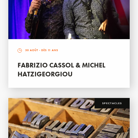
30 AOÛT
- DÈS 11 ANS
FABRIZIO CASSOL & MICHEL
HATZIGEORGIOU
SPECTACLES