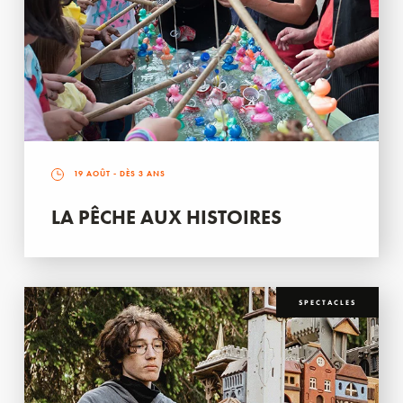
19 AOÛT
- DÈS 3 ANS
LA PÊCHE AUX HISTOIRES
SPECTACLES