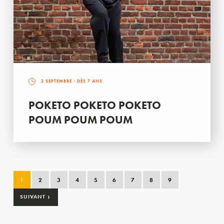
2 SEPTEMBRE
- DÈS 7 ANS
POKETO POKETO POKETO
POUM POUM POUM
1
2
3
4
5
6
7
8
9
›
SUIVANT