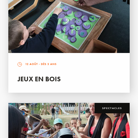
12 AOÛT
- DÈS 5 ANS
JEUX EN BOIS
SPECTACLES