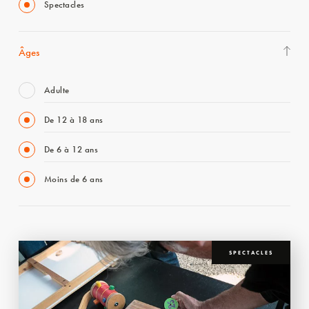
Spectacles
Âges
Adulte
De 12 à 18 ans
De 6 à 12 ans
Moins de 6 ans
SPECTACLES