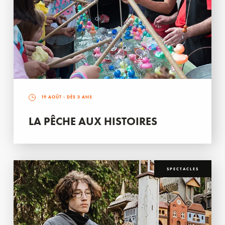
19 AOÛT
- DÈS 3 ANS
LA PÊCHE AUX HISTOIRES
SPECTACLES