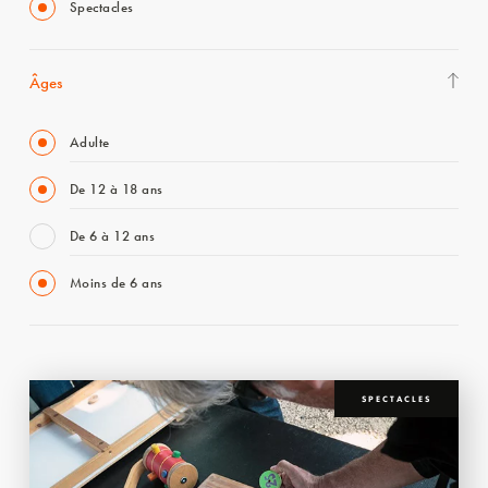
Spectacles
Âges
Adulte
De 12 à 18 ans
De 6 à 12 ans
Moins de 6 ans
SPECTACLES