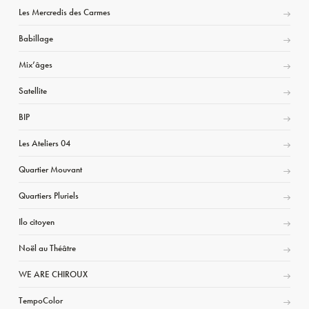
Les Mercredis des Carmes
Babillage
Mix’âges
Satellite
BIP
Les Ateliers 04
Quartier Mouvant
Quartiers Pluriels
Ilo citoyen
Noël au Théâtre
WE ARE CHIROUX
TempoColor