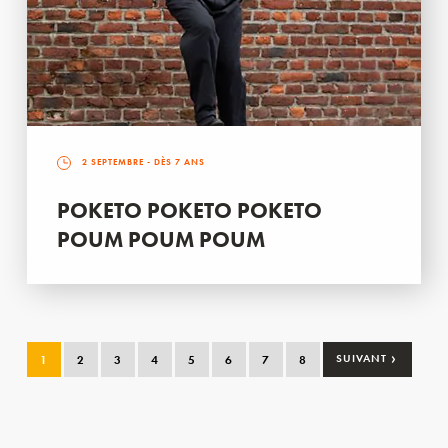
2 SEPTEMBRE
- DÈS 7 ANS
POKETO POKETO POKETO
POUM POUM POUM
›
1
2
3
4
5
6
7
8
SUIVANT