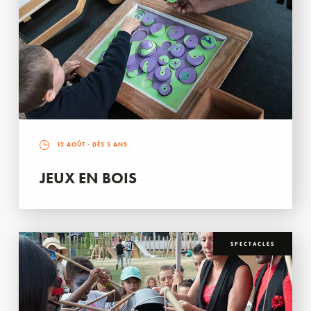
12 AOÛT
- DÈS 5 ANS
JEUX EN BOIS
SPECTACLES