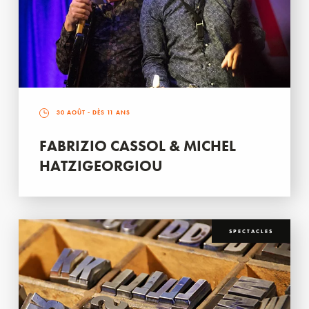
30 AOÛT
- DÈS 11 ANS
FABRIZIO CASSOL & MICHEL
HATZIGEORGIOU
SPECTACLES