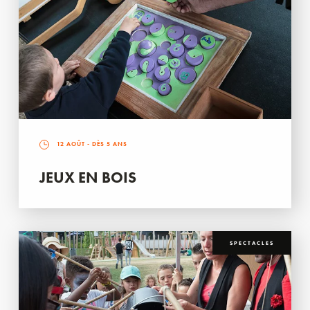
12 AOÛT
- DÈS 5 ANS
JEUX EN BOIS
SPECTACLES