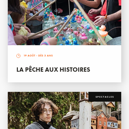
19 AOÛT
- DÈS 3 ANS
LA PÊCHE AUX HISTOIRES
SPECTACLES