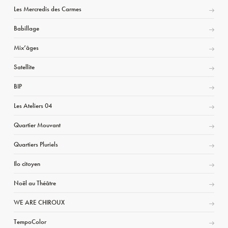
Les Mercredis des Carmes
Babillage
Mix’âges
Satellite
BIP
Les Ateliers 04
Quartier Mouvant
Quartiers Pluriels
Ilo citoyen
Noël au Théâtre
WE ARE CHIROUX
TempoColor