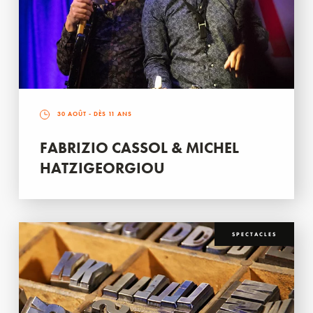
30 AOÛT
- DÈS 11 ANS
FABRIZIO CASSOL & MICHEL
HATZIGEORGIOU
SPECTACLES