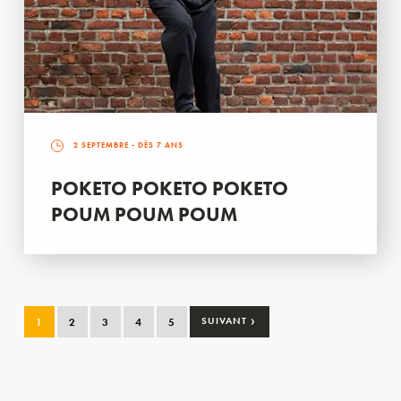
2 SEPTEMBRE
- DÈS 7 ANS
POKETO POKETO POKETO
POUM POUM POUM
›
1
2
3
4
5
SUIVANT