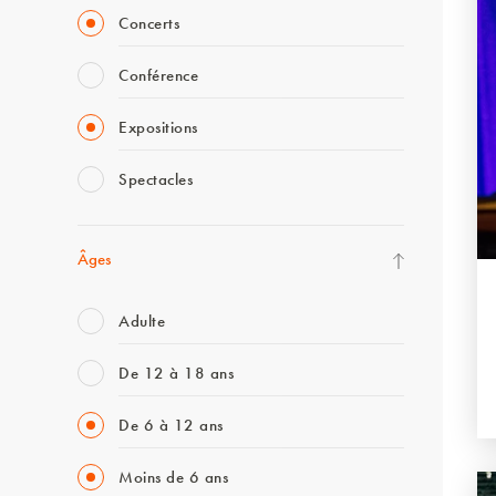
Concerts
Conférence
Expositions
Spectacles
Âges
Adulte
De 12 à 18 ans
De 6 à 12 ans
Moins de 6 ans