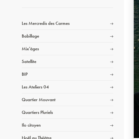
Les Mercredis des Carmes
Babillage
Mix’âges
Satellite
BIP
Les Ateliers 04
Quartier Mouvant
Quartiers Pluriels
Ilo citoyen
Noël au Théâtre