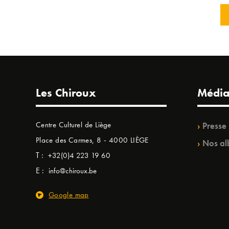
Les Chiroux
Média
Centre Culturel de Liège
Presse
Place des Carmes, 8 - 4000 LIÈGE
Nos al
T :
+32(0)4 223 19 60
E :
info@chiroux.be
Google map