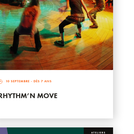
10 SEPTEMBRE
- DÈS 7 ANS
RHYTHM’N MOVE
ATELIERS