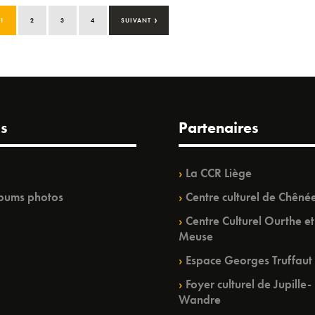
›
1
2
3
4
SUIVANT
s
Partenaires
La CCR Liège
bums photos
Centre culturel de Chêné
Centre Culturel Ourthe et
Meuse
Espace Georges Truffaut
Foyer culturel de Jupille-
Wandre