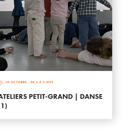
10 OCTOBRE
- DE 2 À 3 ANS
ATELIERS PETIT-GRAND | DANSE
(1)