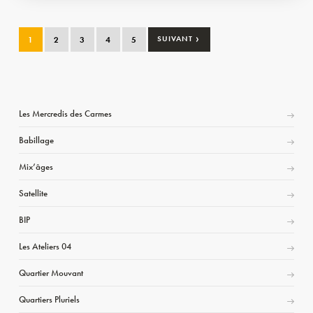
›
1
2
3
4
5
SUIVANT
Les Mercredis des Carmes
Babillage
Mix’âges
Satellite
BIP
Les Ateliers 04
Quartier Mouvant
Quartiers Pluriels