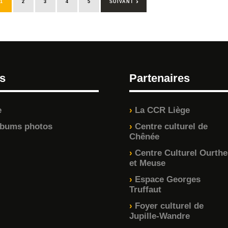
›
1
2
3
4
5
SUIVANT
s
Partenaires
e
La CCR Liège
lbums photos
Centre culturel de
Chênée
Centre Culturel Ourthe
et Meuse
Espace Georges
Truffaut
Foyer culturel de
Jupille-Wandre