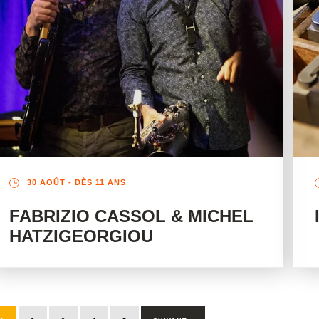
30 AOÛT
- DÈS 11 ANS
FABRIZIO CASSOL & MICHEL
HATZIGEORGIOU