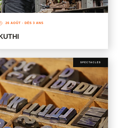
26 AOÛT
- DÈS 3 ANS
KUTHI
SPECTACLES