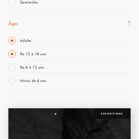
Spectacles
Âges
Adulte
De 12 à 18 ans
De 6 à 12 ans
Moins de 6 ans
EXPOSITIONS