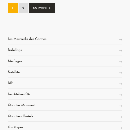
›
1
2
SUIVANT
Les Mercredis des Carmes
Babillage
Mix’âges
Satellite
BIP
Les Ateliers 04
Quartier Mouvant
Quartiers Pluriels
Ilo citoyen