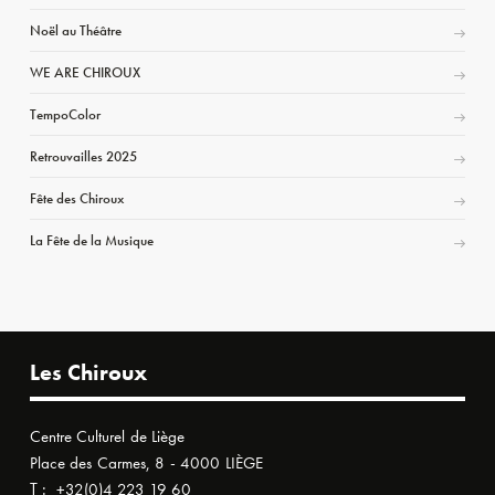
Noël au Théâtre
WE ARE CHIROUX
TempoColor
Retrouvailles 2025
Fête des Chiroux
La Fête de la Musique
Les Chiroux
Centre Culturel de Liège
Place des Carmes, 8 - 4000 LIÈGE
T :
+32(0)4 223 19 60