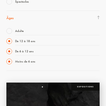
Spectacles
Âges
Adulte
De 12 à 18 ans
De 6 à 12 ans
Moins de 6 ans
EXPOSITIONS