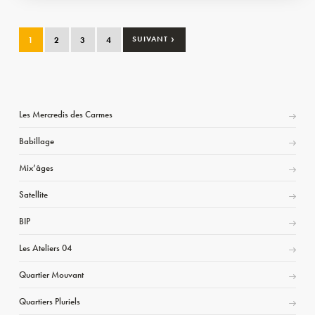
›
1
2
3
4
SUIVANT
Les Mercredis des Carmes
Babillage
Mix’âges
Satellite
BIP
Les Ateliers 04
Quartier Mouvant
Quartiers Pluriels