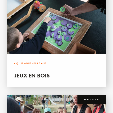
12 AOÛT
- DÈS 5 ANS
JEUX EN BOIS
SPECTACLES