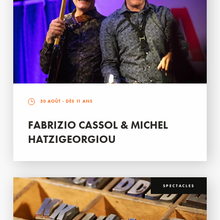
30 AOÛT
- DÈS 11 ANS
FABRIZIO CASSOL & MICHEL
HATZIGEORGIOU
SPECTACLES