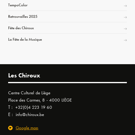
TempoColor
Retrouvailles 2025
Fête des Chiroux
La Fête de la Musique
Les Chiroux
Centre Culturel de Liège
Place des Carmes, 8 - 4000 LIÈGE
T :
+32(0)4 223 19 60
E :
info@chiroux.be
Google map