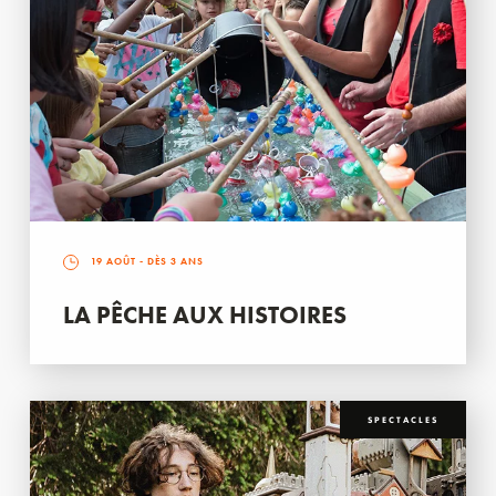
19 AOÛT
- DÈS 3 ANS
LA PÊCHE AUX HISTOIRES
SPECTACLES