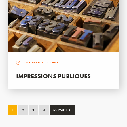
2 SEPTEMBRE
- DÈS 7 ANS
IMPRESSIONS PUBLIQUES
›
1
2
3
4
SUIVANT