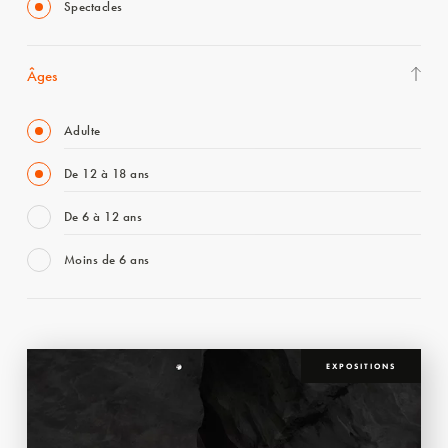
Spectacles
Âges
Adulte
De 12 à 18 ans
De 6 à 12 ans
Moins de 6 ans
EXPOSITIONS