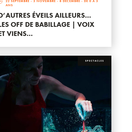
22 SEPTEMBRE
-
3 NOVEMBRE
-
8 DÉCEMBRE
- DE 0 À 3
ANS
D’AUTRES ÉVEILS AILLEURS…
LES OFF DE BABILLAGE | VOIX
ET VIENS…
SPECTACLES