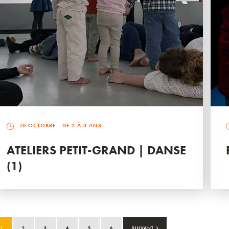
10 OCTOBRE
- DE 2 À 3 ANS
ATELIERS PETIT-GRAND | DANSE
(1)
›
1
2
3
4
5
6
SUIVANT