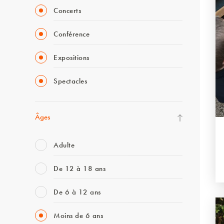
Concerts
Conférence
Expositions
Spectacles
Âges
Adulte
De 12 à 18 ans
De 6 à 12 ans
Moins de 6 ans