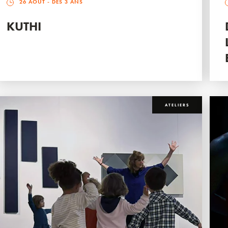
26 AOÛT
- DÈS 3 ANS
KUTHI
ATELIERS