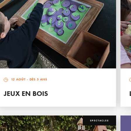
12 AOÛT
- DÈS 5 ANS
JEUX EN BOIS
SPECTACLES