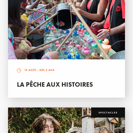
19 AOÛT
- DÈS 3 ANS
LA PÊCHE AUX HISTOIRES
SPECTACLES