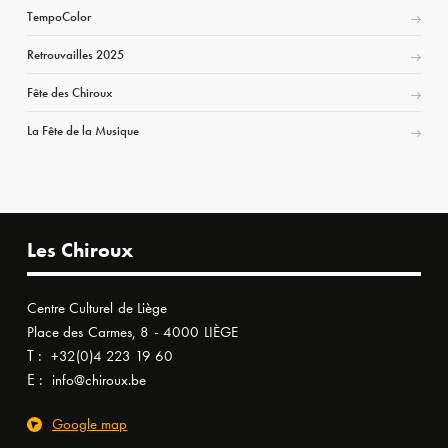
TempoColor
Retrouvailles 2025
Fête des Chiroux
La Fête de la Musique
Les Chiroux
Centre Culturel de Liège
Place des Carmes, 8 - 4000 LIÈGE
T :
+32(0)4 223 19 60
E :
info@chiroux.be
Google map