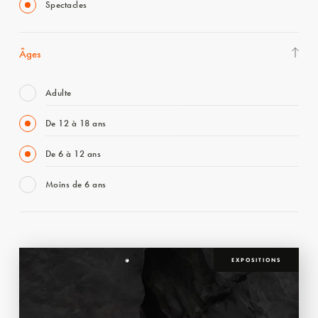
Spectacles
Âges
Adulte
De 12 à 18 ans
De 6 à 12 ans
Moins de 6 ans
EXPOSITIONS