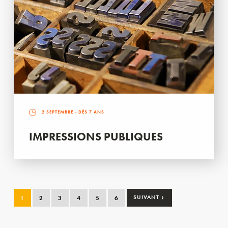
2 SEPTEMBRE
- DÈS 7 ANS
IMPRESSIONS PUBLIQUES
›
1
2
3
4
5
6
SUIVANT