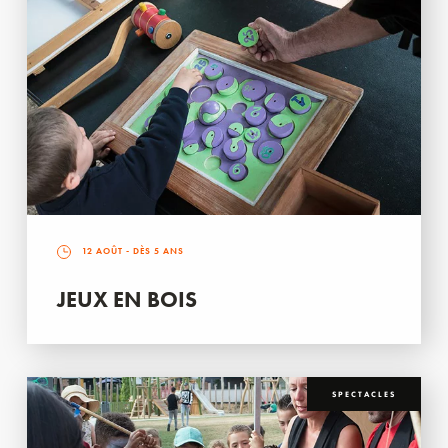
12 AOÛT
- DÈS 5 ANS
JEUX EN BOIS
SPECTACLES