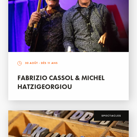
30 AOÛT
- DÈS 11 ANS
FABRIZIO CASSOL & MICHEL
HATZIGEORGIOU
SPECTACLES