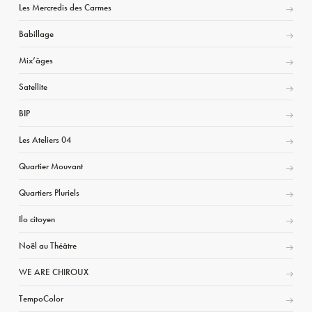
Les Mercredis des Carmes
Babillage
Mix’âges
Satellite
BIP
Les Ateliers 04
Quartier Mouvant
Quartiers Pluriels
Ilo citoyen
Noël au Théâtre
WE ARE CHIROUX
TempoColor