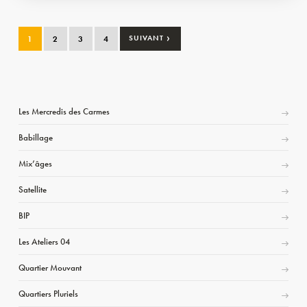
›
1
2
3
4
SUIVANT
Les Mercredis des Carmes
Babillage
Mix’âges
Satellite
BIP
Les Ateliers 04
Quartier Mouvant
Quartiers Pluriels