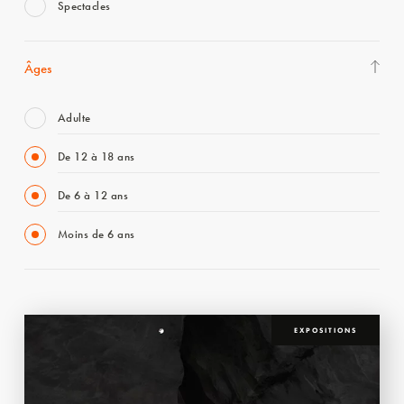
Spectacles
Âges
Adulte
De 12 à 18 ans
De 6 à 12 ans
Moins de 6 ans
EXPOSITIONS