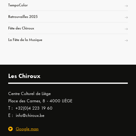
TempoColor
Retrouvailles 2025
Fête des Chiroux
La Fête de la Musique
Les Chiroux
Centre Culturel de Liège
Place des Carmes, 8 - 4000 LIÈGE
T :
+32(0)4 223 19 60
E :
info@chiroux.be
Google map