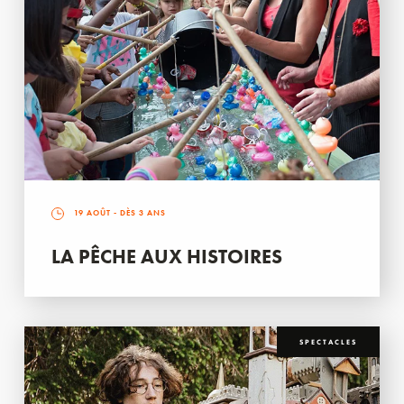
19 AOÛT
- DÈS 3 ANS
LA PÊCHE AUX HISTOIRES
SPECTACLES