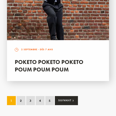
2 SEPTEMBRE
- DÈS 7 ANS
POKETO POKETO POKETO
POUM POUM POUM
›
1
2
3
4
5
SUIVANT