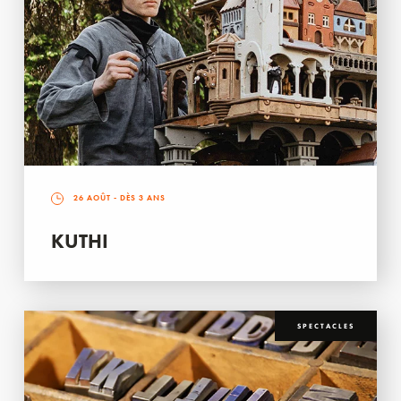
26 AOÛT
- DÈS 3 ANS
KUTHI
SPECTACLES