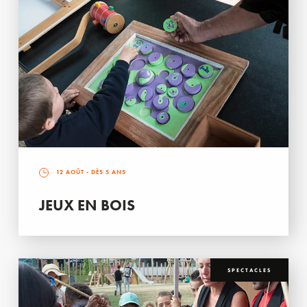
12 AOÛT
- DÈS 5 ANS
JEUX EN BOIS
SPECTACLES