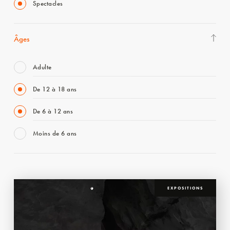
Spectacles
Âges
Adulte
De 12 à 18 ans
De 6 à 12 ans
Moins de 6 ans
EXPOSITIONS