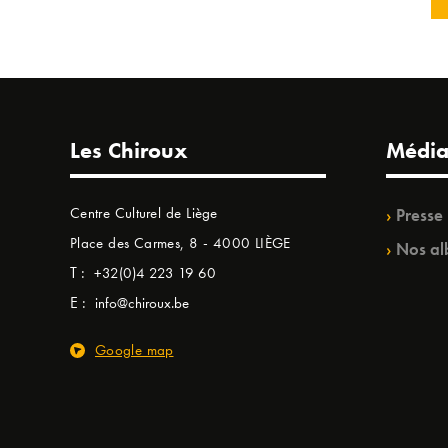
Les Chiroux
Média
Centre Culturel de Liège
Presse
Place des Carmes, 8 - 4000 LIÈGE
Nos al
T :
+32(0)4 223 19 60
E :
info@chiroux.be
Google map