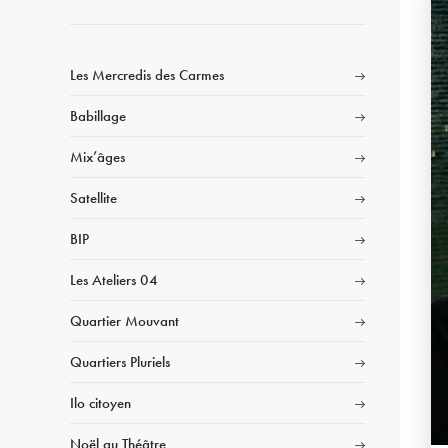
Les Mercredis des Carmes
Babillage
Mix’âges
Satellite
BIP
Les Ateliers 04
Quartier Mouvant
Quartiers Pluriels
Ilo citoyen
Noël au Théâtre