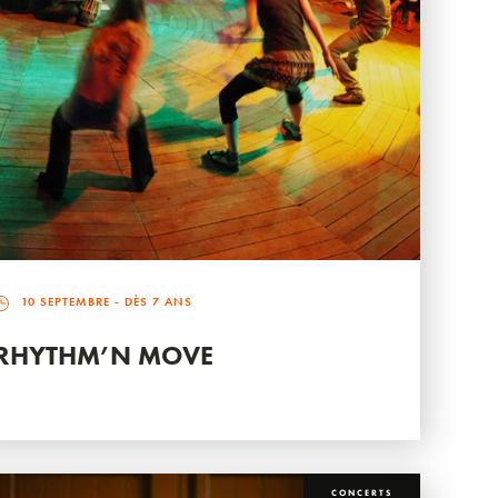
10 SEPTEMBRE
- DÈS 7 ANS
RHYTHM’N MOVE
CONCERTS