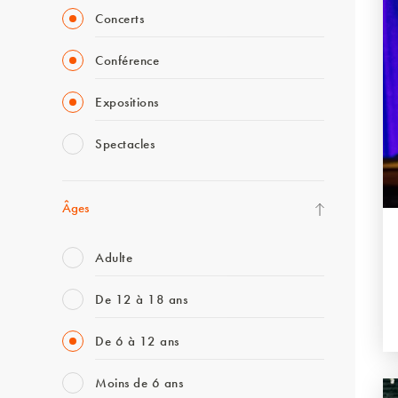
Concerts
Conférence
Expositions
Spectacles
Âges
Adulte
De 12 à 18 ans
De 6 à 12 ans
Moins de 6 ans