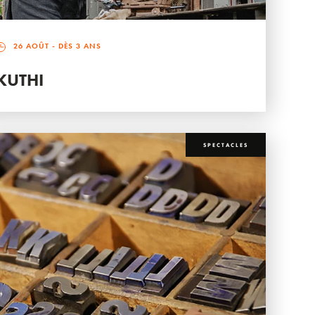
26 AOÛT
- DÈS 3 ANS
KUTHI
SPECTACLES