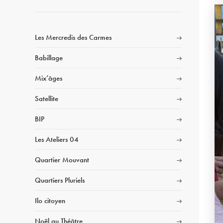
Les Mercredis des Carmes
Babillage
Mix’âges
Satellite
BIP
Les Ateliers 04
Quartier Mouvant
Quartiers Pluriels
Ilo citoyen
Noël au Théâtre