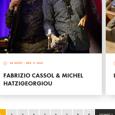
30 AOÛT
- DÈS 11 ANS
FABRIZIO CASSOL & MICHEL
HATZIGEORGIOU
›
1
2
3
4
5
6
7
8
9
SUIVANT