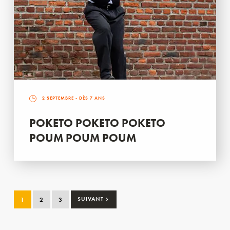
2 SEPTEMBRE
- DÈS 7 ANS
POKETO POKETO POKETO
POUM POUM POUM
›
1
2
3
SUIVANT