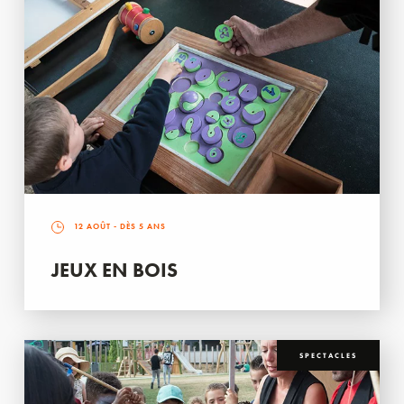
12 AOÛT
- DÈS 5 ANS
JEUX EN BOIS
SPECTACLES