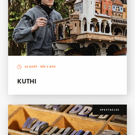
26 AOÛT
- DÈS 3 ANS
KUTHI
SPECTACLES