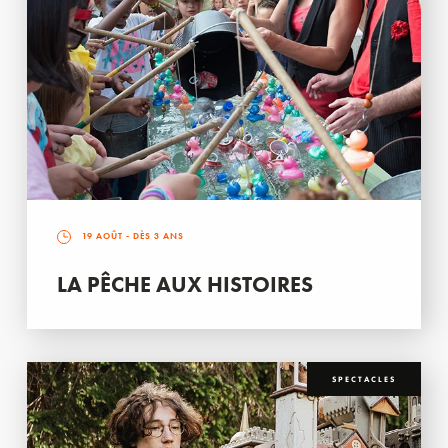
19 AOÛT
- DÈS 3 ANS
LA PÊCHE AUX HISTOIRES
SPECTACLES