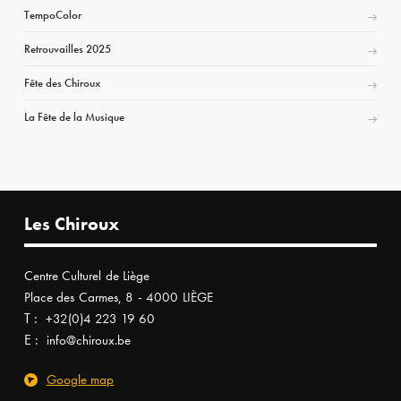
TempoColor
Retrouvailles 2025
Fête des Chiroux
La Fête de la Musique
Les Chiroux
Centre Culturel de Liège
Place des Carmes, 8 - 4000 LIÈGE
T :
+32(0)4 223 19 60
E :
info@chiroux.be
Google map