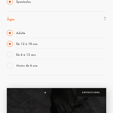
Spectacles
Âges
Adulte
De 12 à 18 ans
De 6 à 12 ans
Moins de 6 ans
EXPOSITIONS