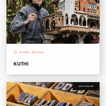
26 AOÛT
- DÈS 3 ANS
KUTHI
SPECTACLES