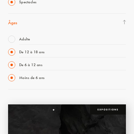
Spectacles
Âges
Adulte
De 12 à 18 ans
De 6 à 12 ans
Moins de 6 ans
EXPOSITIONS