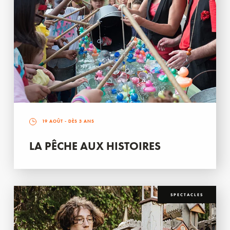
19 AOÛT
- DÈS 3 ANS
LA PÊCHE AUX HISTOIRES
SPECTACLES