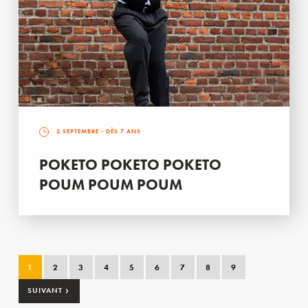
2 SEPTEMBRE
- DÈS 7 ANS
POKETO POKETO POKETO
POUM POUM POUM
1
2
3
4
5
6
7
8
9
›
SUIVANT