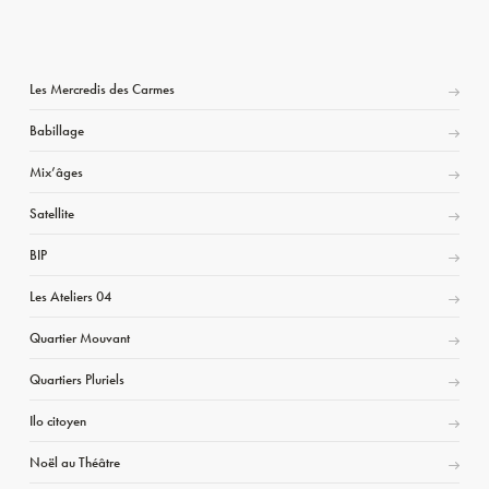
Les Mercredis des Carmes
Babillage
Mix’âges
Satellite
BIP
Les Ateliers 04
Quartier Mouvant
Quartiers Pluriels
Ilo citoyen
Noël au Théâtre