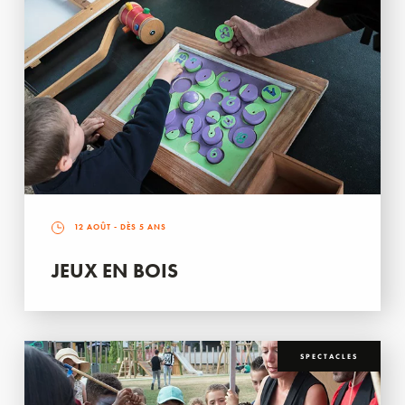
12 AOÛT
- DÈS 5 ANS
JEUX EN BOIS
SPECTACLES