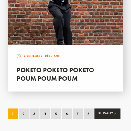
2 SEPTEMBRE
- DÈS 7 ANS
POKETO POKETO POKETO
POUM POUM POUM
›
1
2
3
4
5
6
7
8
SUIVANT