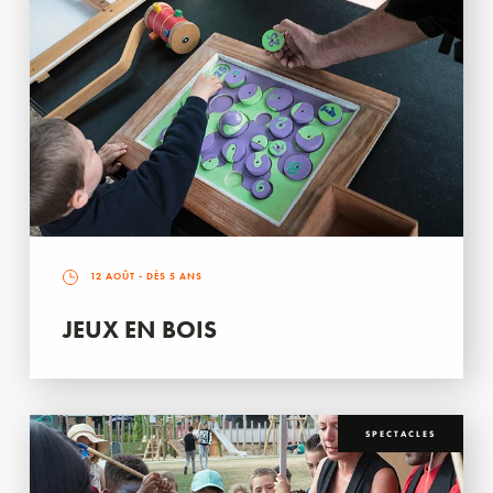
12 AOÛT
- DÈS 5 ANS
JEUX EN BOIS
SPECTACLES