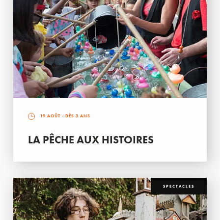
19 AOÛT
- DÈS 3 ANS
LA PÊCHE AUX HISTOIRES
SPECTACLES