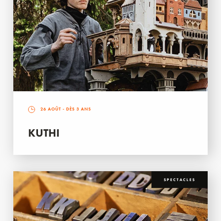
26 AOÛT
- DÈS 3 ANS
KUTHI
SPECTACLES