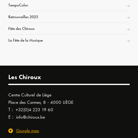
TempoColor
Retrouvailles 2025
Fête des Chiroux
La Fête de la Musique
Les Chiroux
Centre Culturel de Liège
Place des Carmes, 8 - 4000 LIÈGE
T :
+32(0)4 223 19 60
E :
info@chiroux.be
Google map