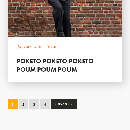
2 SEPTEMBRE
- DÈS 7 ANS
POKETO POKETO POKETO
POUM POUM POUM
›
1
2
3
4
SUIVANT