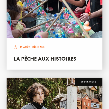
19 AOÛT
- DÈS 3 ANS
LA PÊCHE AUX HISTOIRES
SPECTACLES