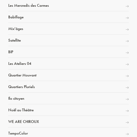
Les Mercredis des Carmes
Babillage
Mix’âges
Satellite
BIP
Les Ateliers 04
Quartier Mouvant
Quartiers Pluriels
Ilo citoyen
Noël au Théâtre
WE ARE CHIROUX
TempoColor