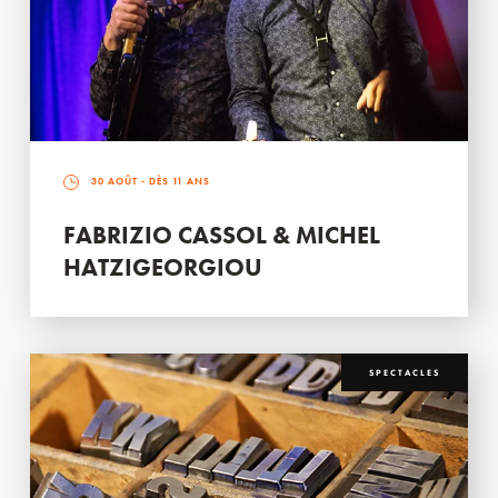
30 AOÛT
- DÈS 11 ANS
FABRIZIO CASSOL & MICHEL
HATZIGEORGIOU
SPECTACLES