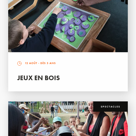
12 AOÛT
- DÈS 5 ANS
JEUX EN BOIS
SPECTACLES