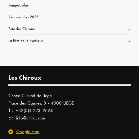
TempoColor
Retrouvailles 2025
Fête des Chiroux
La Fête de la Musique
Les Chiroux
Centre Culturel de Liège
Place des Carmes, 8 - 4000 LIÈGE
T :
+32(0)4 223 19 60
E :
info@chiroux.be
Google map