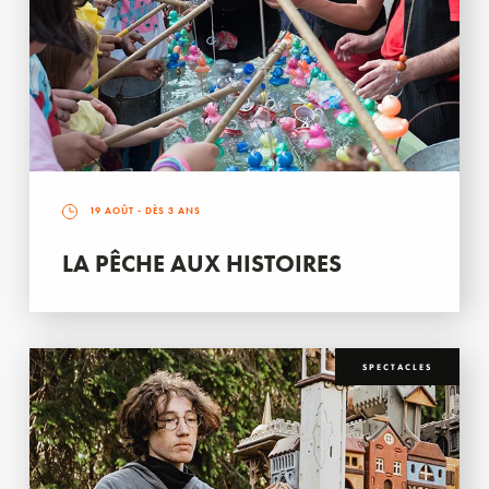
19 AOÛT
- DÈS 3 ANS
LA PÊCHE AUX HISTOIRES
SPECTACLES