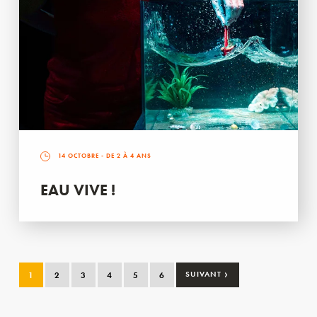
14 OCTOBRE
- DE 2 À 4 ANS
EAU VIVE !
›
1
2
3
4
5
6
SUIVANT