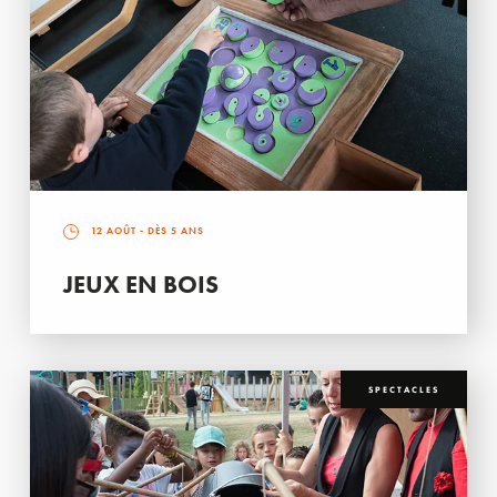
12 AOÛT
- DÈS 5 ANS
JEUX EN BOIS
SPECTACLES