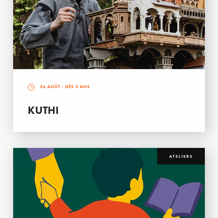
26 AOÛT
- DÈS 3 ANS
KUTHI
ATELIERS