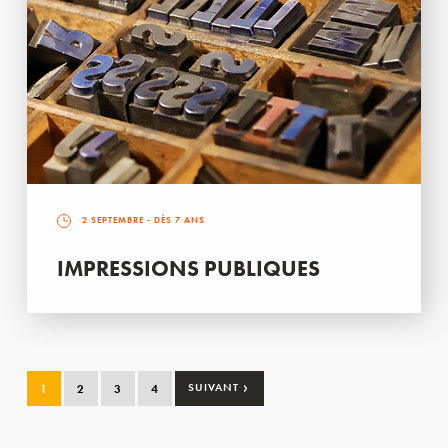
2 SEPTEMBRE
- DÈS 7 ANS
IMPRESSIONS PUBLIQUES
›
1
2
3
4
SUIVANT