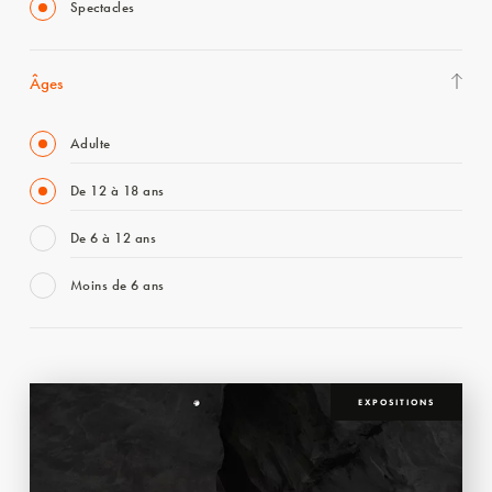
Spectacles
Âges
Adulte
De 12 à 18 ans
De 6 à 12 ans
Moins de 6 ans
EXPOSITIONS