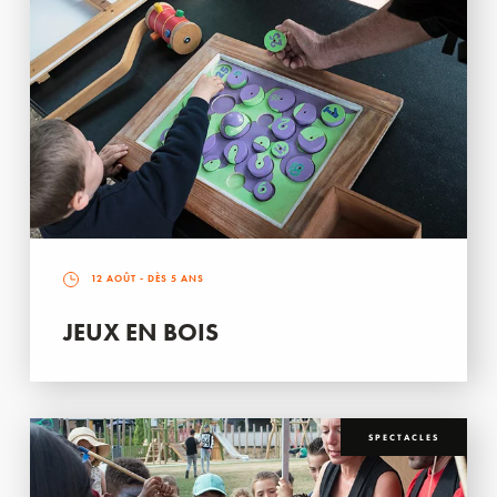
12 AOÛT
- DÈS 5 ANS
JEUX EN BOIS
SPECTACLES