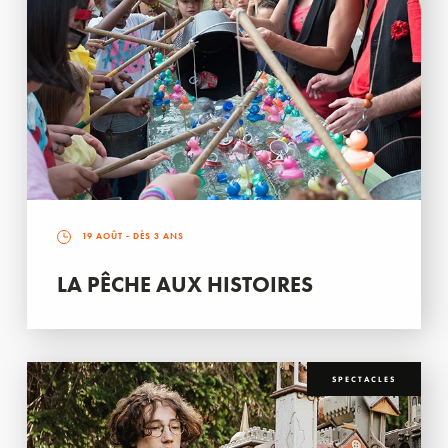
19 AOÛT
- DÈS 3 ANS
LA PÊCHE AUX HISTOIRES
SPECTACLES