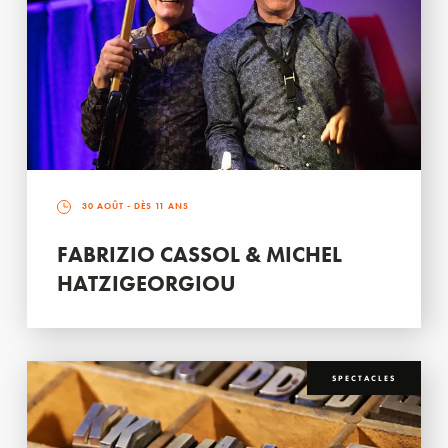
30 AOÛT
- DÈS 11 ANS
FABRIZIO CASSOL & MICHEL
HATZIGEORGIOU
SPECTACLES