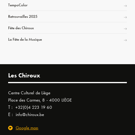
TempoColor
Retrouvailles 2025
Fête des Chiroux
La Fête de la Musique
Les Chiroux
Centre Culturel de Liège
Place des Carmes, 8 - 4000 LIÈGE
T :
+32(0)4 223 19 60
E :
info@chiroux.be
Google map