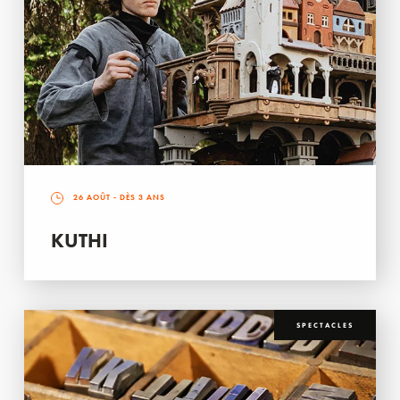
26 AOÛT
- DÈS 3 ANS
KUTHI
SPECTACLES