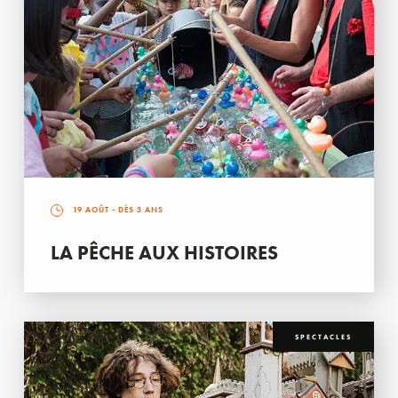
19 AOÛT
- DÈS 3 ANS
LA PÊCHE AUX HISTOIRES
SPECTACLES