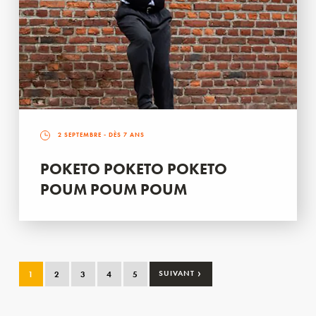
2 SEPTEMBRE
- DÈS 7 ANS
POKETO POKETO POKETO
POUM POUM POUM
›
1
2
3
4
5
SUIVANT