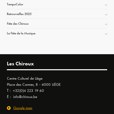
TempoColor
Retrouvailles 2025
Fête des Chiroux
La Fête de la Musique
Les Chiroux
Centre Culturel de Liège
Place des Carmes, 8 - 4000 LIÈGE
T :
+32(0)4 223 19 60
E :
info@chiroux.be
Google map