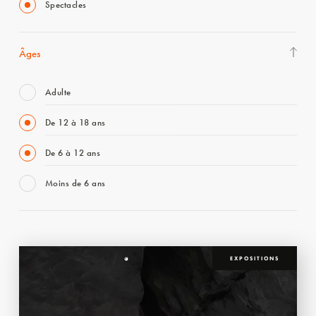
Spectacles
Âges
Adulte
De 12 à 18 ans
De 6 à 12 ans
Moins de 6 ans
EXPOSITIONS