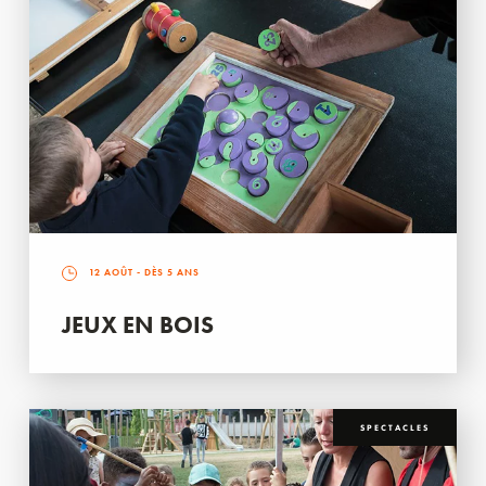
12 AOÛT
- DÈS 5 ANS
JEUX EN BOIS
SPECTACLES