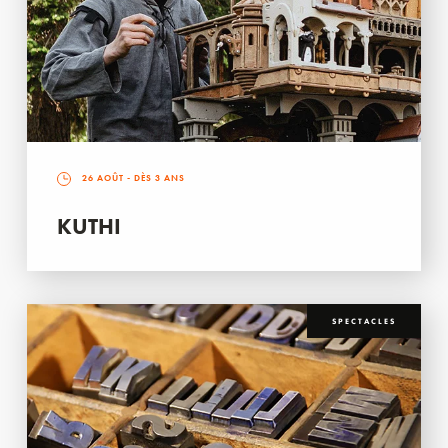
26 AOÛT
- DÈS 3 ANS
KUTHI
SPECTACLES