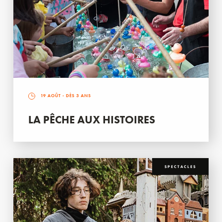
19 AOÛT
- DÈS 3 ANS
LA PÊCHE AUX HISTOIRES
SPECTACLES