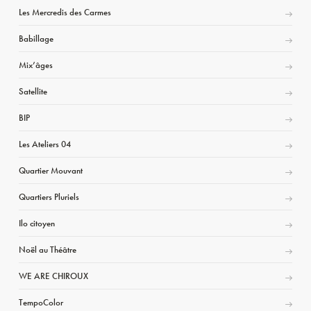
Les Mercredis des Carmes
Babillage
Mix’âges
Satellite
BIP
Les Ateliers 04
Quartier Mouvant
Quartiers Pluriels
Ilo citoyen
Noël au Théâtre
WE ARE CHIROUX
TempoColor