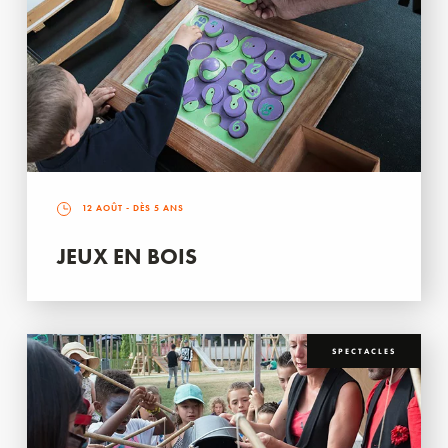
12 AOÛT
- DÈS 5 ANS
JEUX EN BOIS
SPECTACLES