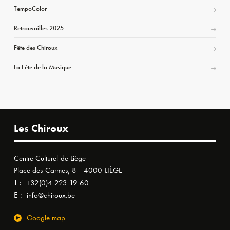
TempoColor
Retrouvailles 2025
Fête des Chiroux
La Fête de la Musique
Les Chiroux
Centre Culturel de Liège
Place des Carmes, 8 - 4000 LIÈGE
T :
+32(0)4 223 19 60
E :
info@chiroux.be
Google map