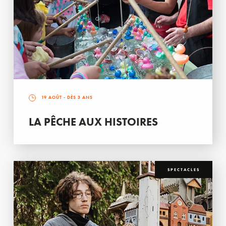
19 AOÛT
- DÈS 3 ANS
LA PÊCHE AUX HISTOIRES
SPECTACLES