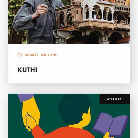
26 AOÛT
- DÈS 3 ANS
KUTHI
ATELIERS