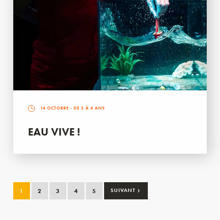
14 OCTOBRE
- DE 2 À 4 ANS
EAU VIVE !
›
1
2
3
4
5
SUIVANT