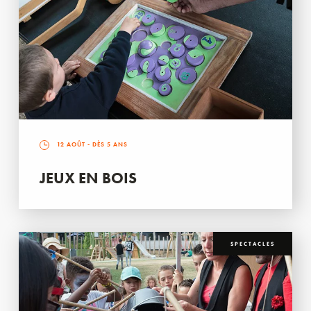
12 AOÛT
- DÈS 5 ANS
JEUX EN BOIS
SPECTACLES