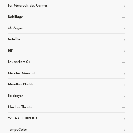
Les Mercredis des Carmes
Babillage
Mix’âges
Satellite
BIP
Les Ateliers 04
Quartier Mouvant
Quartiers Pluriels
Ilo citoyen
Noël au Théâtre
WE ARE CHIROUX
TempoColor