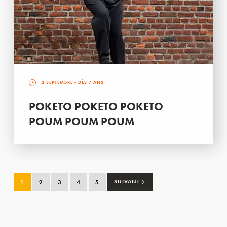
2 SEPTEMBRE
- DÈS 7 ANS
POKETO POKETO POKETO
POUM POUM POUM
›
1
2
3
4
5
SUIVANT