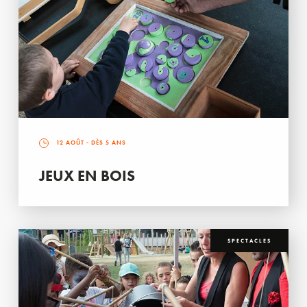
12 AOÛT
- DÈS 5 ANS
JEUX EN BOIS
SPECTACLES