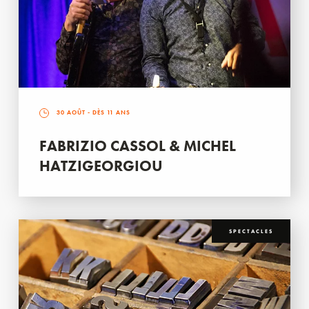
30 AOÛT
- DÈS 11 ANS
FABRIZIO CASSOL & MICHEL
HATZIGEORGIOU
SPECTACLES