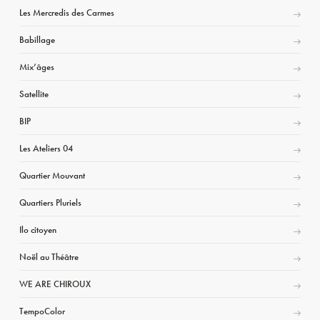
Les Mercredis des Carmes
Babillage
Mix’âges
Satellite
BIP
Les Ateliers 04
Quartier Mouvant
Quartiers Pluriels
Ilo citoyen
Noël au Théâtre
WE ARE CHIROUX
TempoColor