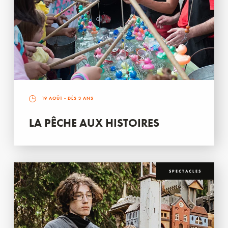
19 AOÛT
- DÈS 3 ANS
LA PÊCHE AUX HISTOIRES
SPECTACLES