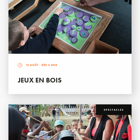
12 AOÛT
- DÈS 5 ANS
JEUX EN BOIS
SPECTACLES