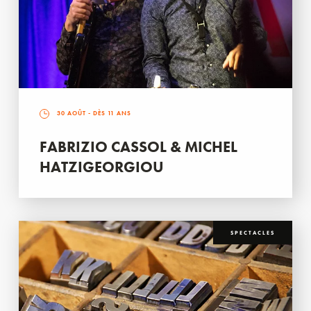
30 AOÛT
- DÈS 11 ANS
FABRIZIO CASSOL & MICHEL
HATZIGEORGIOU
SPECTACLES