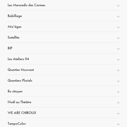
Les Mercredis des Carmes
Babillage
Mix’âges
Satellite
BIP
Les Ateliers 04
Quartier Mouvant
Quartiers Pluriels
Ilo citoyen
Noël au Théâtre
WE ARE CHIROUX
TempoColor