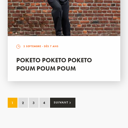
2 SEPTEMBRE
- DÈS 7 ANS
POKETO POKETO POKETO
POUM POUM POUM
›
1
2
3
4
SUIVANT