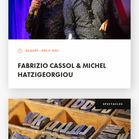
30 AOÛT
- DÈS 11 ANS
FABRIZIO CASSOL & MICHEL
HATZIGEORGIOU
SPECTACLES