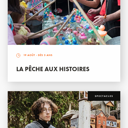
19 AOÛT
- DÈS 3 ANS
LA PÊCHE AUX HISTOIRES
SPECTACLES