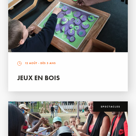
12 AOÛT
- DÈS 5 ANS
JEUX EN BOIS
SPECTACLES