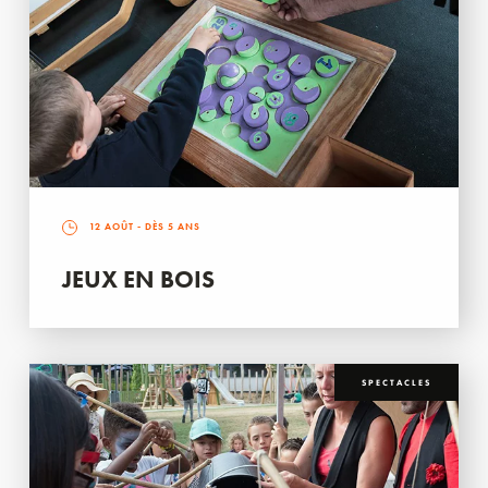
12 AOÛT
- DÈS 5 ANS
JEUX EN BOIS
SPECTACLES