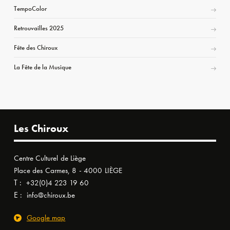
TempoColor
Retrouvailles 2025
Fête des Chiroux
La Fête de la Musique
Les Chiroux
Centre Culturel de Liège
Place des Carmes, 8 - 4000 LIÈGE
T :
+32(0)4 223 19 60
E :
info@chiroux.be
Google map