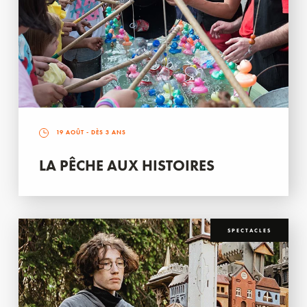
19 AOÛT
- DÈS 3 ANS
LA PÊCHE AUX HISTOIRES
SPECTACLES