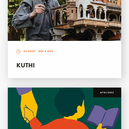
26 AOÛT
- DÈS 3 ANS
KUTHI
ATELIERS