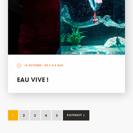
14 OCTOBRE
- DE 2 À 4 ANS
EAU VIVE !
›
1
2
3
4
5
SUIVANT