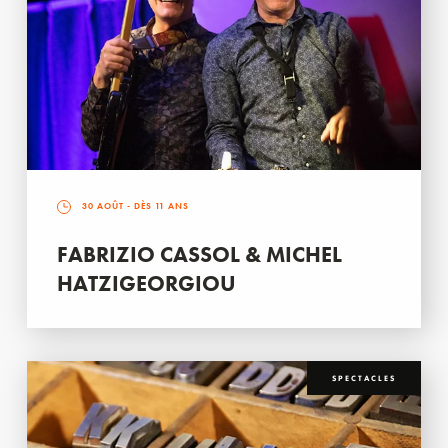
30 AOÛT
- DÈS 11 ANS
FABRIZIO CASSOL & MICHEL
HATZIGEORGIOU
SPECTACLES