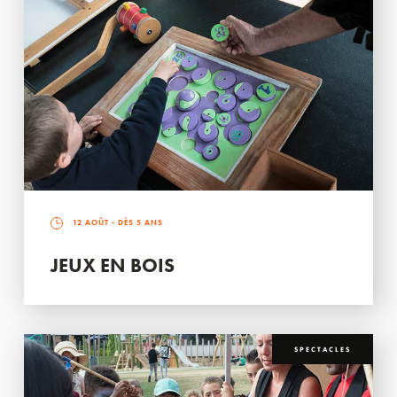
12 AOÛT
- DÈS 5 ANS
JEUX EN BOIS
SPECTACLES