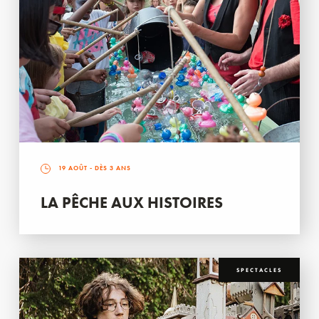
19 AOÛT
- DÈS 3 ANS
LA PÊCHE AUX HISTOIRES
SPECTACLES