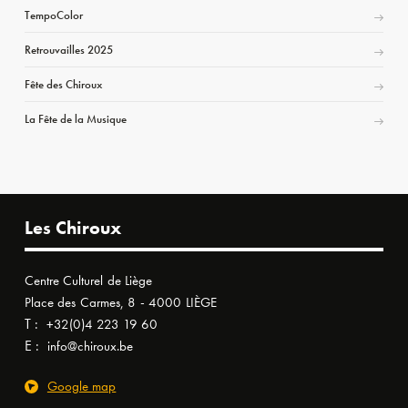
TempoColor
Retrouvailles 2025
Fête des Chiroux
La Fête de la Musique
Les Chiroux
Centre Culturel de Liège
Place des Carmes, 8 - 4000 LIÈGE
T :
+32(0)4 223 19 60
E :
info@chiroux.be
Google map