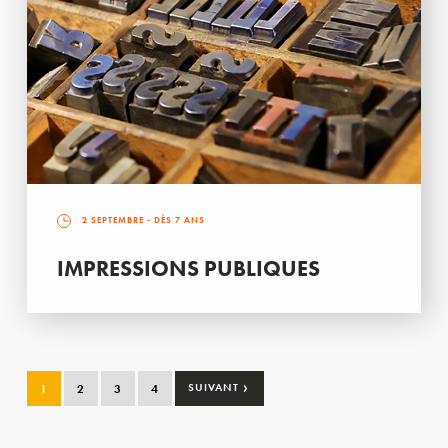
2 SEPTEMBRE
- DÈS 7 ANS
IMPRESSIONS PUBLIQUES
›
1
2
3
4
SUIVANT