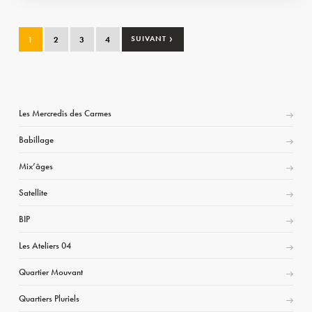
›
1
2
3
4
SUIVANT
Les Mercredis des Carmes
Babillage
Mix’âges
Satellite
BIP
Les Ateliers 04
Quartier Mouvant
Quartiers Pluriels