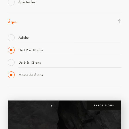
Spectacles
Âges
Adulte
De 12 à 18 ans
De 6 à 12 ans
Moins de 6 ans
EXPOSITIONS