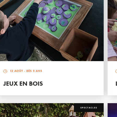
12 AOÛT
- DÈS 5 ANS
JEUX EN BOIS
SPECTACLES