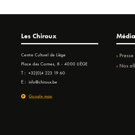
Les Chiroux
Média
Centre Culturel de Liège
Presse
Place des Carmes, 8 - 4000 LIÈGE
Nos al
T :
+32(0)4 223 19 60
E :
info@chiroux.be
Google map