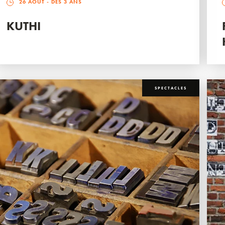
26 AOÛT
- DÈS 3 ANS
KUTHI
SPECTACLES