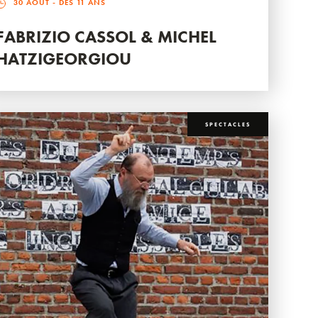
30 AOÛT
- DÈS 11 ANS
FABRIZIO CASSOL & MICHEL
HATZIGEORGIOU
SPECTACLES