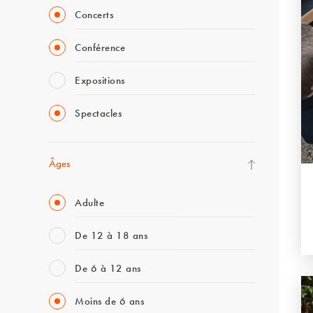
Concerts
Conférence
Expositions
Spectacles
Âges
Adulte
De 12 à 18 ans
De 6 à 12 ans
Moins de 6 ans