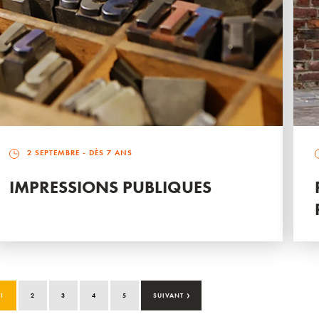
2 SEPTEMBRE
- DÈS 7 ANS
IMPRESSIONS PUBLIQUES
›
1
2
3
4
5
SUIVANT