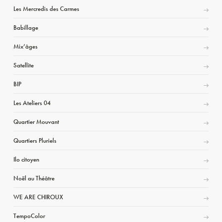
Les Mercredis des Carmes
Babillage
Mix’âges
Satellite
BIP
Les Ateliers 04
Quartier Mouvant
Quartiers Pluriels
Ilo citoyen
Noël au Théâtre
WE ARE CHIROUX
TempoColor