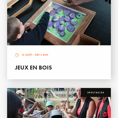
12 AOÛT
- DÈS 5 ANS
JEUX EN BOIS
SPECTACLES