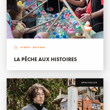
19 AOÛT
- DÈS 3 ANS
LA PÊCHE AUX HISTOIRES
SPECTACLES