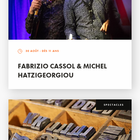
30 AOÛT
- DÈS 11 ANS
FABRIZIO CASSOL & MICHEL
HATZIGEORGIOU
SPECTACLES