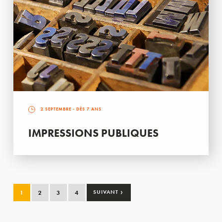
2 SEPTEMBRE
- DÈS 7 ANS
IMPRESSIONS PUBLIQUES
›
1
2
3
4
SUIVANT