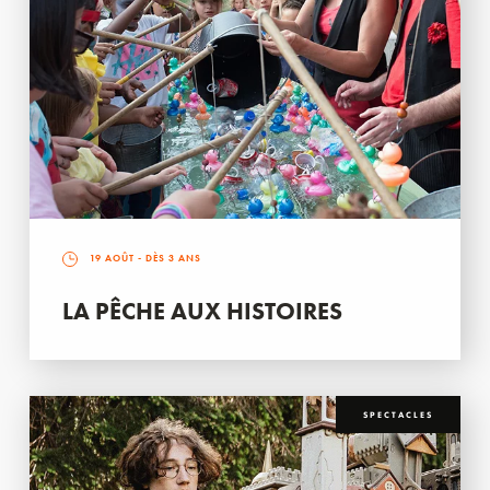
19 AOÛT
- DÈS 3 ANS
LA PÊCHE AUX HISTOIRES
SPECTACLES