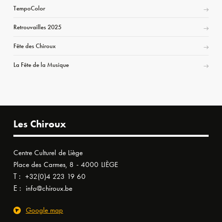
TempoColor
Retrouvailles 2025
Fête des Chiroux
La Fête de la Musique
Les Chiroux
Centre Culturel de Liège
Place des Carmes, 8 - 4000 LIÈGE
T :
+32(0)4 223 19 60
E :
info@chiroux.be
Google map