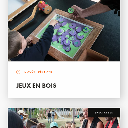
12 AOÛT
- DÈS 5 ANS
JEUX EN BOIS
SPECTACLES