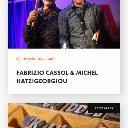
30 AOÛT
- DÈS 11 ANS
FABRIZIO CASSOL & MICHEL
HATZIGEORGIOU
SPECTACLES