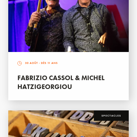
30 AOÛT
- DÈS 11 ANS
FABRIZIO CASSOL & MICHEL
HATZIGEORGIOU
SPECTACLES