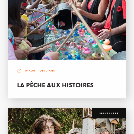
19 AOÛT
- DÈS 3 ANS
LA PÊCHE AUX HISTOIRES
SPECTACLES