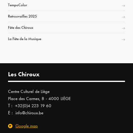
TempoColor
Retrouvailles 2025
Fête des Chiroux
La Fête de la Musique
Les Chiroux
Centre Culturel de Liège
Place des Carmes, 8 - 4000 LIÈGE
T :
+32(0)4 223 19 60
E :
info@chiroux.be
Google map