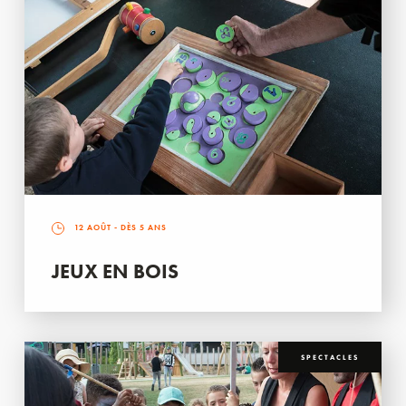
12 AOÛT
- DÈS 5 ANS
JEUX EN BOIS
SPECTACLES