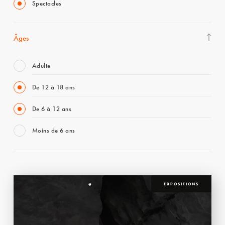
Spectacles
Âges
Adulte
De 12 à 18 ans
De 6 à 12 ans
Moins de 6 ans
EXPOSITIONS