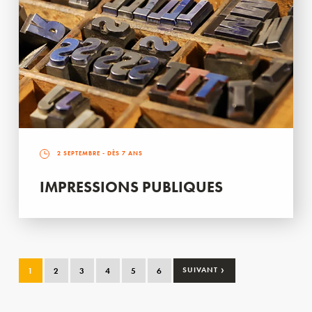
2 SEPTEMBRE
- DÈS 7 ANS
IMPRESSIONS PUBLIQUES
›
1
2
3
4
5
6
SUIVANT