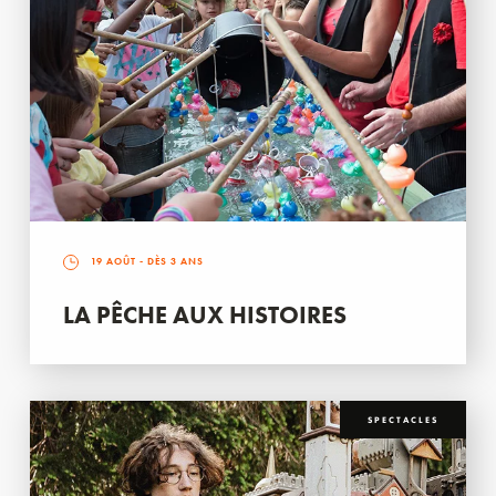
19 AOÛT
- DÈS 3 ANS
LA PÊCHE AUX HISTOIRES
SPECTACLES