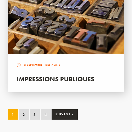
2 SEPTEMBRE
- DÈS 7 ANS
IMPRESSIONS PUBLIQUES
›
1
2
3
4
SUIVANT