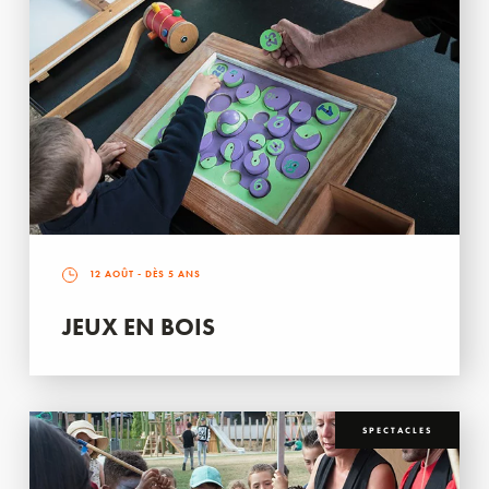
12 AOÛT
- DÈS 5 ANS
JEUX EN BOIS
SPECTACLES