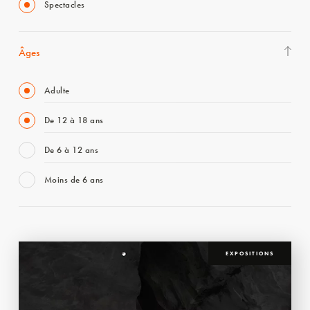
Spectacles
Âges
Adulte
De 12 à 18 ans
De 6 à 12 ans
Moins de 6 ans
EXPOSITIONS