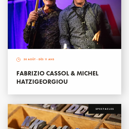
30 AOÛT
- DÈS 11 ANS
FABRIZIO CASSOL & MICHEL
HATZIGEORGIOU
SPECTACLES