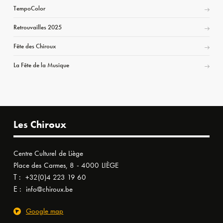
TempoColor
Retrouvailles 2025
Fête des Chiroux
La Fête de la Musique
Les Chiroux
Centre Culturel de Liège
Place des Carmes, 8 - 4000 LIÈGE
T :
+32(0)4 223 19 60
E :
info@chiroux.be
Google map