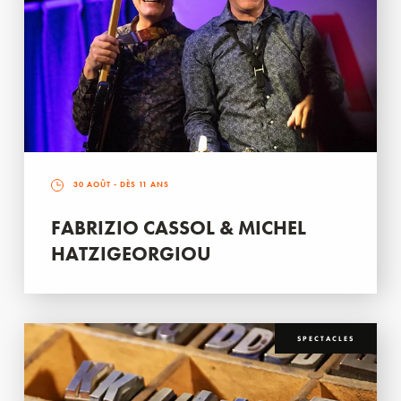
30 AOÛT
- DÈS 11 ANS
FABRIZIO CASSOL & MICHEL
HATZIGEORGIOU
SPECTACLES