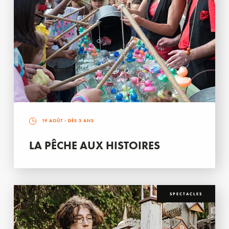
19 AOÛT
- DÈS 3 ANS
LA PÊCHE AUX HISTOIRES
SPECTACLES