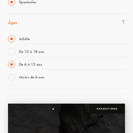
Spectacles
Âges
Adulte
De 12 à 18 ans
De 6 à 12 ans
Moins de 6 ans
EXPOSITIONS