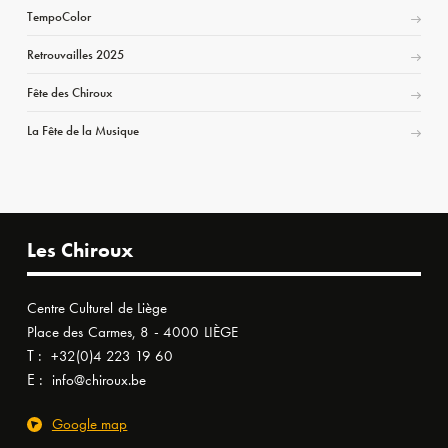
TempoColor
Retrouvailles 2025
Fête des Chiroux
La Fête de la Musique
Les Chiroux
Centre Culturel de Liège
Place des Carmes, 8 - 4000 LIÈGE
T :
+32(0)4 223 19 60
E :
info@chiroux.be
Google map