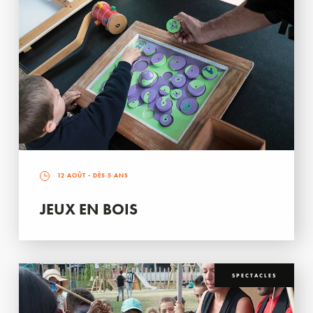
12 AOÛT
- DÈS 5 ANS
JEUX EN BOIS
SPECTACLES