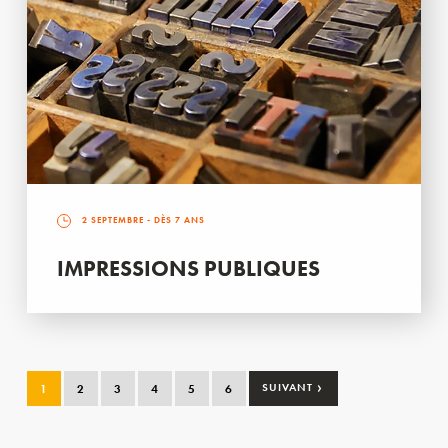
2 SEPTEMBRE
- DÈS 7 ANS
IMPRESSIONS PUBLIQUES
›
1
2
3
4
5
6
SUIVANT