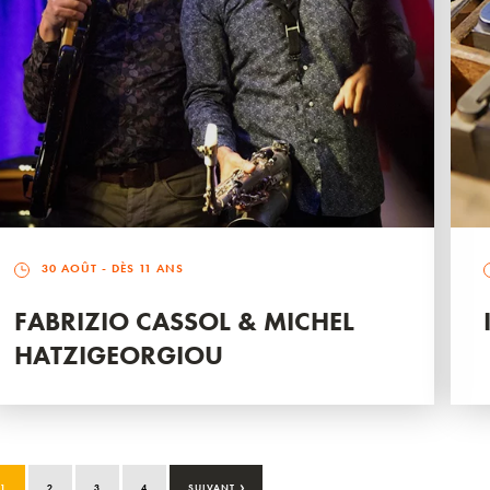
30 AOÛT
- DÈS 11 ANS
FABRIZIO CASSOL & MICHEL
HATZIGEORGIOU
›
1
2
3
4
SUIVANT