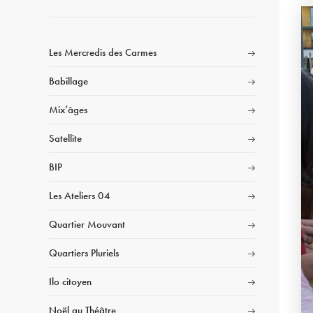
Les Mercredis des Carmes
Babillage
Mix’âges
Satellite
BIP
Les Ateliers 04
Quartier Mouvant
Quartiers Pluriels
Ilo citoyen
Noël au Théâtre