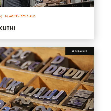
26 AOÛT
- DÈS 3 ANS
KUTHI
SPECTACLES