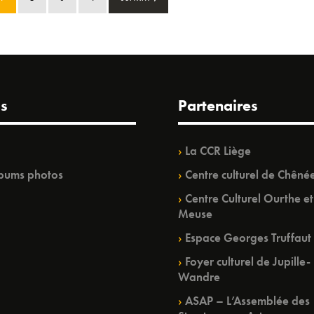
s
Partenaires
La CCR Liège
bums photos
Centre culturel de Chêné
Centre Culturel Ourthe et
Meuse
Espace Georges Truffaut
Foyer culturel de Jupille-
Wandre
ASAP – L’Assemblée des