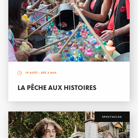
19 AOÛT
- DÈS 3 ANS
LA PÊCHE AUX HISTOIRES
SPECTACLES