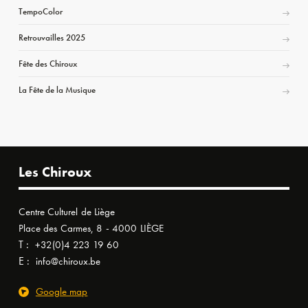
TempoColor
Retrouvailles 2025
Fête des Chiroux
La Fête de la Musique
Les Chiroux
Centre Culturel de Liège
Place des Carmes, 8 - 4000 LIÈGE
T :
+32(0)4 223 19 60
E :
info@chiroux.be
Google map