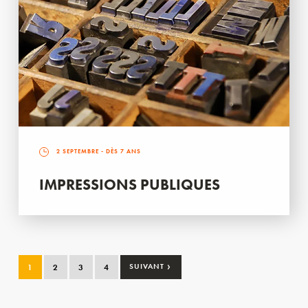
2 SEPTEMBRE
- DÈS 7 ANS
IMPRESSIONS PUBLIQUES
›
1
2
3
4
SUIVANT