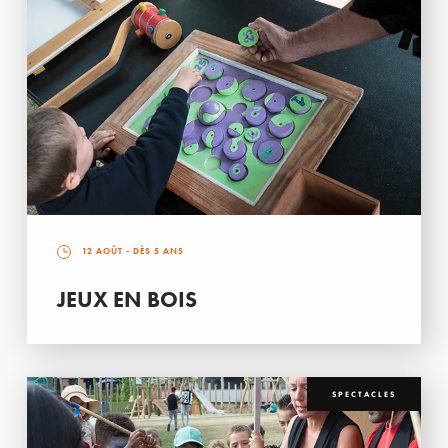
12 AOÛT
- DÈS 5 ANS
JEUX EN BOIS
SPECTACLES