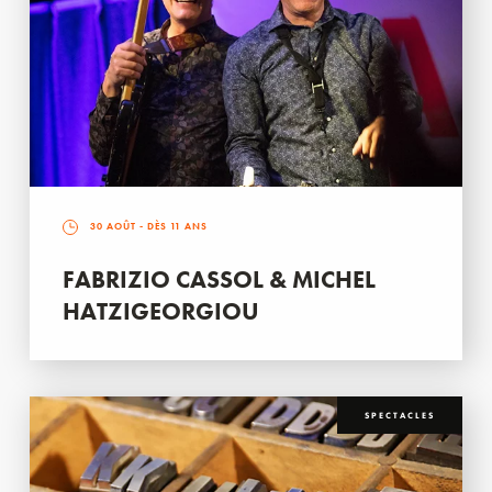
30 AOÛT
- DÈS 11 ANS
FABRIZIO CASSOL & MICHEL
HATZIGEORGIOU
SPECTACLES