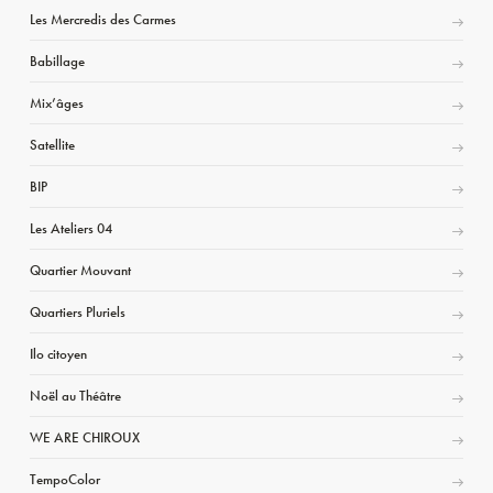
Les Mercredis des Carmes
Babillage
Mix’âges
Satellite
BIP
Les Ateliers 04
Quartier Mouvant
Quartiers Pluriels
Ilo citoyen
Noël au Théâtre
WE ARE CHIROUX
TempoColor