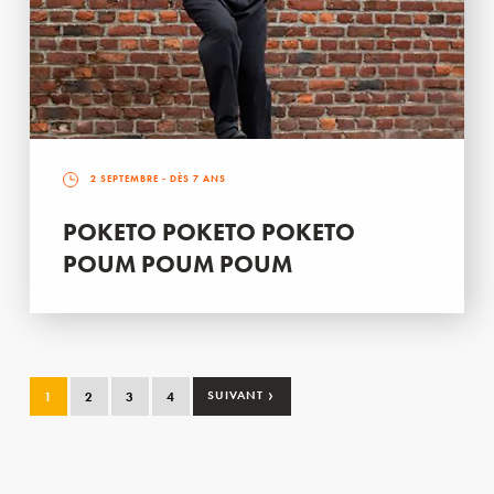
2 SEPTEMBRE
- DÈS 7 ANS
POKETO POKETO POKETO
POUM POUM POUM
›
1
2
3
4
SUIVANT