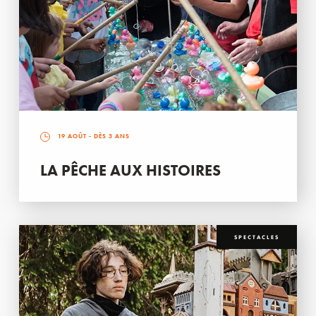
19 AOÛT
- DÈS 3 ANS
LA PÊCHE AUX HISTOIRES
SPECTACLES