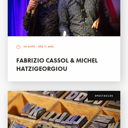
30 AOÛT
- DÈS 11 ANS
FABRIZIO CASSOL & MICHEL
HATZIGEORGIOU
SPECTACLES