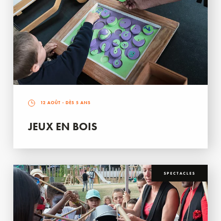
12 AOÛT
- DÈS 5 ANS
JEUX EN BOIS
SPECTACLES