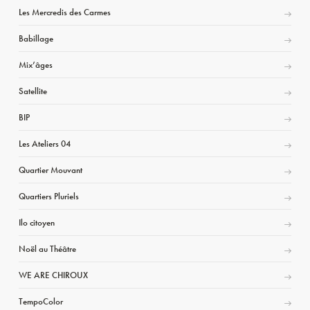
Les Mercredis des Carmes
Babillage
Mix’âges
Satellite
BIP
Les Ateliers 04
Quartier Mouvant
Quartiers Pluriels
Ilo citoyen
Noël au Théâtre
WE ARE CHIROUX
TempoColor