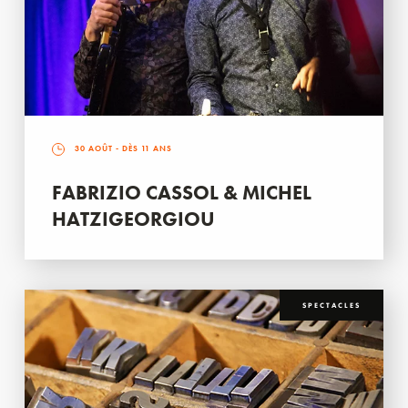
30 AOÛT
- DÈS 11 ANS
FABRIZIO CASSOL & MICHEL
HATZIGEORGIOU
SPECTACLES