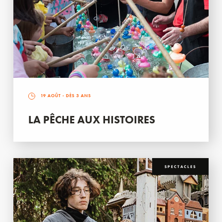
19 AOÛT
- DÈS 3 ANS
LA PÊCHE AUX HISTOIRES
SPECTACLES