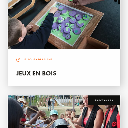
12 AOÛT
- DÈS 5 ANS
JEUX EN BOIS
SPECTACLES