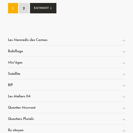
›
1
2
SUIVANT
Les Mercredis des Carmes
Babillage
Mix’âges
Satellite
BIP
Les Ateliers 04
Quartier Mouvant
Quartiers Pluriels
Ilo citoyen