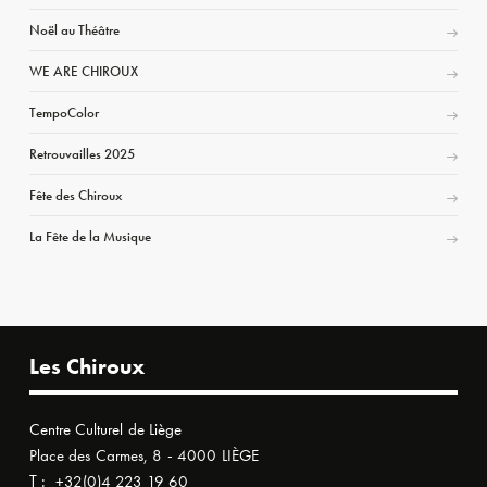
Noël au Théâtre
WE ARE CHIROUX
TempoColor
Retrouvailles 2025
Fête des Chiroux
La Fête de la Musique
Les Chiroux
Centre Culturel de Liège
Place des Carmes, 8 - 4000 LIÈGE
T :
+32(0)4 223 19 60