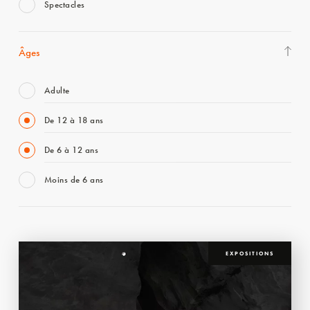
Spectacles
Âges
Adulte
De 12 à 18 ans
De 6 à 12 ans
Moins de 6 ans
EXPOSITIONS