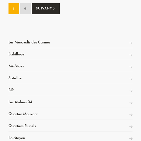
›
1
2
SUIVANT
Les Mercredis des Carmes
Babillage
Mix’âges
Satellite
BIP
Les Ateliers 04
Quartier Mouvant
Quartiers Pluriels
Ilo citoyen