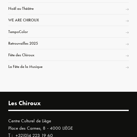
Noël au Théâtre
WE ARE CHIROUX
TempoColor
Retrouvailles 2025
Fête des Chiroux
La Fête de la Musique
Les Chiroux
Centre Culturel de Liège
Place des Carmes, 8 - 4000 LIÈGE
T :
+32(0)4 223 19 60