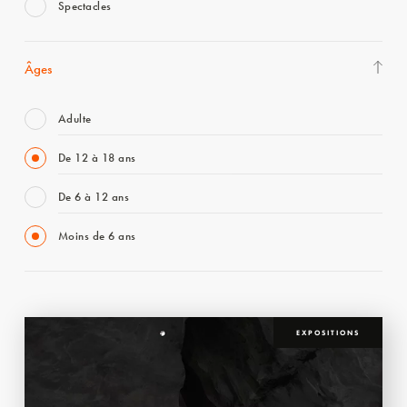
Spectacles
Âges
Adulte
De 12 à 18 ans
De 6 à 12 ans
Moins de 6 ans
EXPOSITIONS