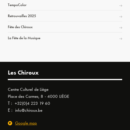
TempoColor
Retrouvailles 2025
Fête des Chiroux
La Fête de la Musique
Les Chiroux
Centre Culturel de Liège
Place des Carmes, 8 - 4000 LIÈGE
T :
+32(0)4 223 19 60
E :
info@chiroux.be
Google map