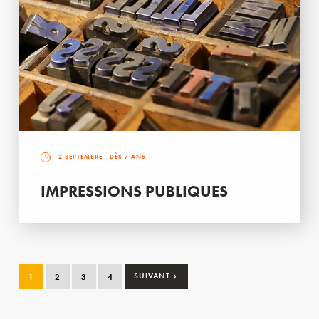
2 SEPTEMBRE
- DÈS 7 ANS
IMPRESSIONS PUBLIQUES
›
1
2
3
4
SUIVANT