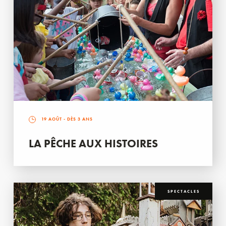
19 AOÛT
- DÈS 3 ANS
LA PÊCHE AUX HISTOIRES
SPECTACLES