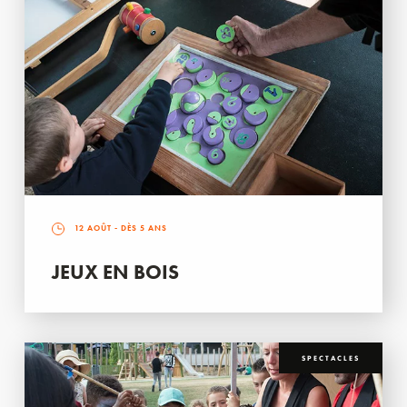
12 AOÛT
- DÈS 5 ANS
JEUX EN BOIS
SPECTACLES