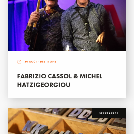
30 AOÛT
- DÈS 11 ANS
FABRIZIO CASSOL & MICHEL
HATZIGEORGIOU
SPECTACLES