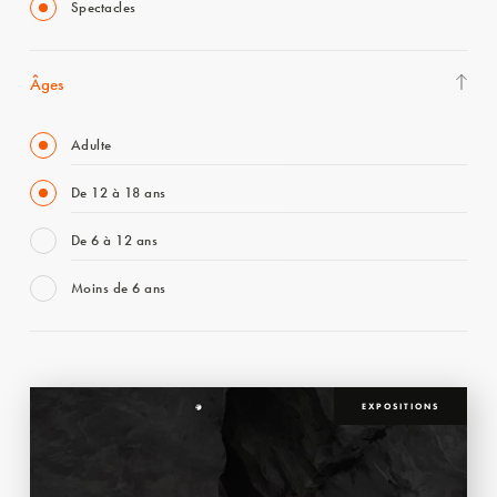
Spectacles
Âges
Adulte
De 12 à 18 ans
De 6 à 12 ans
Moins de 6 ans
EXPOSITIONS