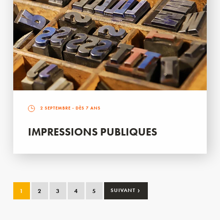
2 SEPTEMBRE
- DÈS 7 ANS
IMPRESSIONS PUBLIQUES
›
1
2
3
4
5
SUIVANT