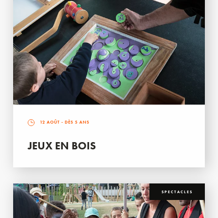
12 AOÛT
- DÈS 5 ANS
JEUX EN BOIS
SPECTACLES