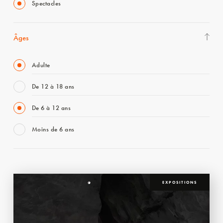
Spectacles
Âges
Adulte
De 12 à 18 ans
De 6 à 12 ans
Moins de 6 ans
EXPOSITIONS