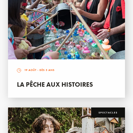
19 AOÛT
- DÈS 3 ANS
LA PÊCHE AUX HISTOIRES
SPECTACLES