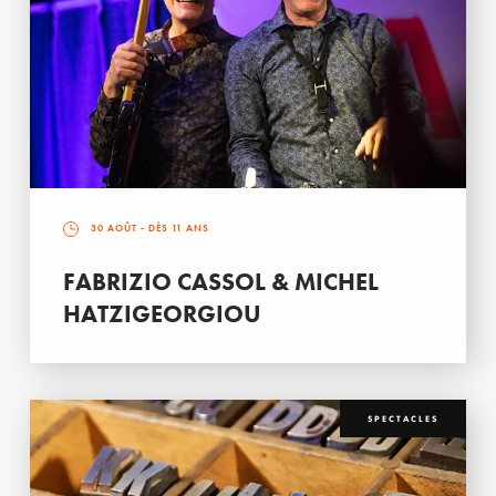
30 AOÛT
- DÈS 11 ANS
FABRIZIO CASSOL & MICHEL
HATZIGEORGIOU
SPECTACLES