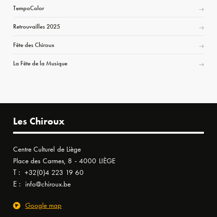
TempoColor
Retrouvailles 2025
Fête des Chiroux
La Fête de la Musique
Les Chiroux
Centre Culturel de Liège
Place des Carmes, 8 - 4000 LIÈGE
T :
+32(0)4 223 19 60
E :
info@chiroux.be
Google map