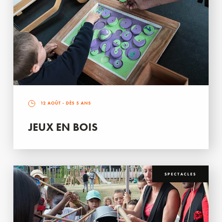
12 AOÛT
- DÈS 5 ANS
JEUX EN BOIS
SPECTACLES