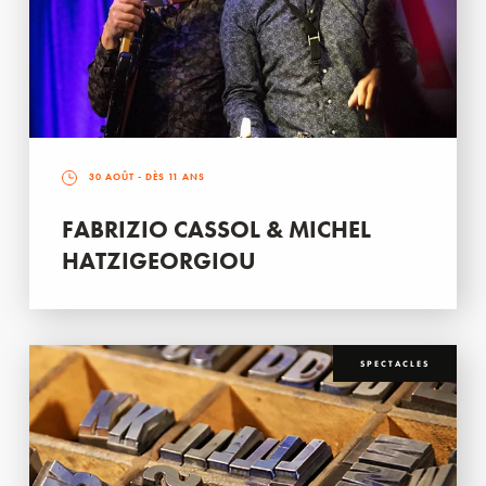
30 AOÛT
- DÈS 11 ANS
FABRIZIO CASSOL & MICHEL
HATZIGEORGIOU
SPECTACLES