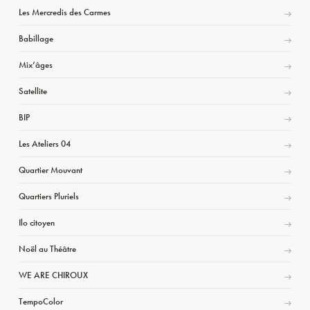
Les Mercredis des Carmes
Babillage
Mix’âges
Satellite
BIP
Les Ateliers 04
Quartier Mouvant
Quartiers Pluriels
Ilo citoyen
Noël au Théâtre
WE ARE CHIROUX
TempoColor