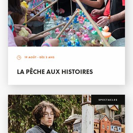
19 AOÛT
- DÈS 3 ANS
LA PÊCHE AUX HISTOIRES
SPECTACLES