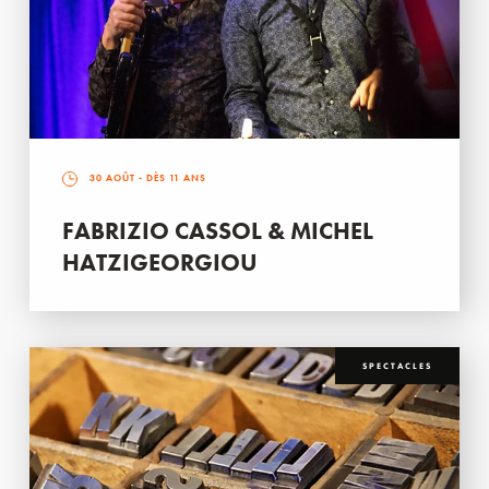
30 AOÛT
- DÈS 11 ANS
FABRIZIO CASSOL & MICHEL
HATZIGEORGIOU
SPECTACLES