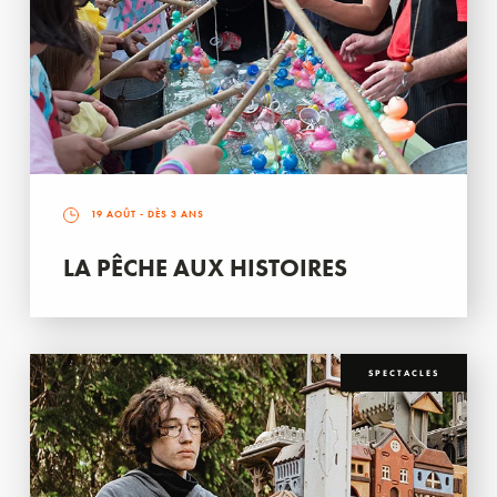
19 AOÛT
- DÈS 3 ANS
LA PÊCHE AUX HISTOIRES
SPECTACLES