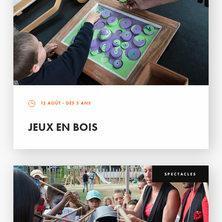
12 AOÛT
- DÈS 5 ANS
JEUX EN BOIS
SPECTACLES