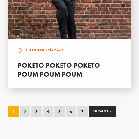
2 SEPTEMBRE
- DÈS 7 ANS
POKETO POKETO POKETO
POUM POUM POUM
›
1
2
3
4
5
6
7
SUIVANT