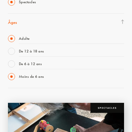
Spectacles
Âges
Adulte
De 12 à 18 ans
De 6 à 12 ans
Moins de 6 ans
SPECTACLES