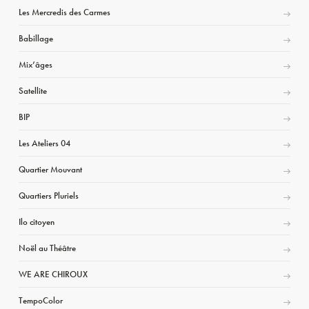
Les Mercredis des Carmes
Babillage
Mix’âges
Satellite
BIP
Les Ateliers 04
Quartier Mouvant
Quartiers Pluriels
Ilo citoyen
Noël au Théâtre
WE ARE CHIROUX
TempoColor