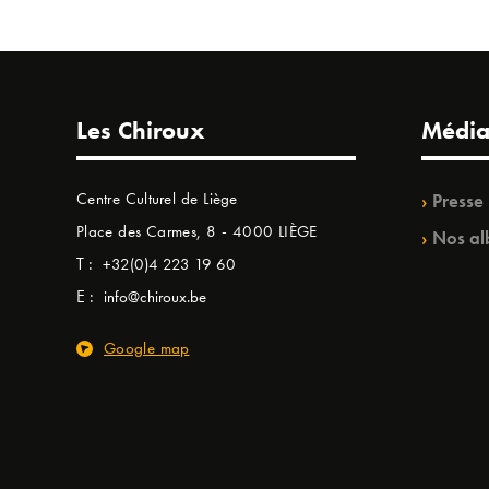
Les Chiroux
Média
Centre Culturel de Liège
Presse
Place des Carmes, 8 - 4000 LIÈGE
Nos al
T :
+32(0)4 223 19 60
E :
info@chiroux.be
Google map