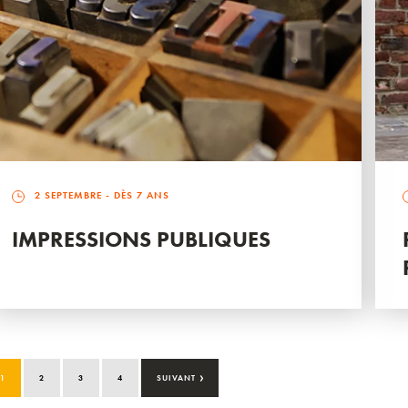
2 SEPTEMBRE
- DÈS 7 ANS
IMPRESSIONS PUBLIQUES
›
1
2
3
4
SUIVANT