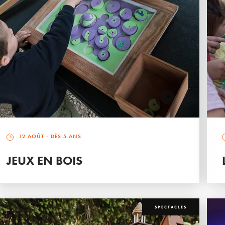
12 AOÛT
- DÈS 5 ANS
JEUX EN BOIS
SPECTACLES