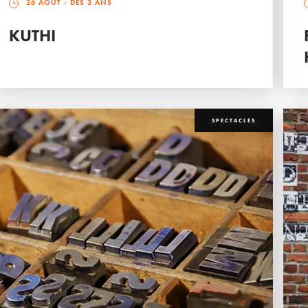
26 AOÛT
- DÈS 3 ANS
KUTHI
SPECTACLES