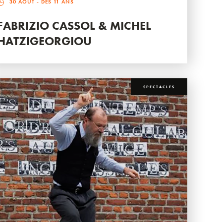
30 AOÛT
- DÈS 11 ANS
FABRIZIO CASSOL & MICHEL
HATZIGEORGIOU
SPECTACLES